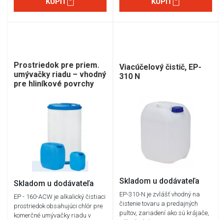
KÚPIŤ
KÚPIŤ
Prostriedok pre priem.
Viacúčelový čistič, EP-
umývačky riadu – vhodný
310 N
pre hliníkové povrchy
Skladom u dodávateľa
Skladom u dodávateľa
EP-310-N je zvlášť vhodný na
EP - 160-ACW je alkalický čistiaci
čistenie tovaru a predajných
prostriedok obsahujúci chlór pre
pultov, zariadení ako sú krájače,
komerčné umývačky riadu v