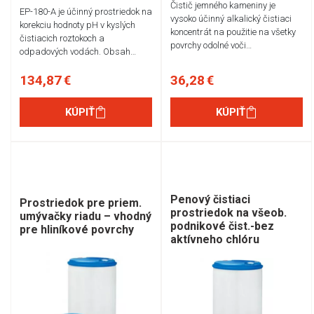
Čistič jemného kameniny je
EP-180-A je účinný prostriedok na
vysoko účinný alkalický čistiaci
korekciu hodnoty pH v kyslých
koncentrát na použitie na všetky
čistiacich roztokoch a
povrchy odolné voči…
odpadových vodách. Obsah…
134,87 €
36,28 €
KÚPIŤ
KÚPIŤ
Penový čistiaci
Prostriedok pre priem.
prostriedok na všeob.
umývačky riadu – vhodný
podnikové čist.-bez
pre hliníkové povrchy
aktívneho chlóru