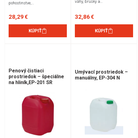
váhy, brúsky a…
pohostinstve,…
28,29 €
32,86 €
KÚPIŤ
KÚPIŤ
Penový čistiaci
Umývací prostriedok –
prostriedok – špeciálne
manuálny, EP-304 N
na hliník,EP-201 SR