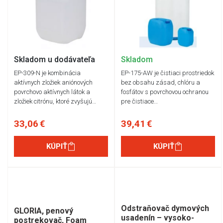
Skladom u dodávateľa
Skladom
EP-309-N je kombinácia
EP-175-AW je čistiaci prostriedok
aktívnych zložiek aniónových
bez obsahu zásad, chlóru a
povrchovo aktívnych látok a
fosfátov s povrchovou ochranou
zložiek citrónu, ktoré zvyšujú…
pre čistiace…
33,06 €
39,41 €
KÚPIŤ
KÚPIŤ
Odstraňovač dymových
GLORIA, penový
usadenín – vysoko-
postrekovač, Foam