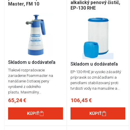
alkalický penový čistič,
Master, FM 10
EP-130 RHE
Skladom u dodávateľa
Skladom u dodávateľa
Tlakové rozprašovacie
EP-130-RHE je vysoko zásaditý
zariadenie Foammaster na
prípravok so zmáčadlami a
nanášanie čistiacej peny
penidlami stabilizovaný proti
vyrobené z odolného
tvrdosti vody na manuálne a…
plastu. Maximálny…
65,24 €
106,45 €
KÚPIŤ
KÚPIŤ