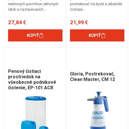
neiónových povrchovo aktívnych
postrekovač na kyslé a alkalické
látok a nastavovacích…
čistiace…
27,84 €
21,99 €
KÚPIŤ
KÚPIŤ
Penový čistiaci
Gloria, Postrekovač,
prostriedok na
Clean Master, CM 12
všeobecné podnikové
čistenie, EP-101 ACR