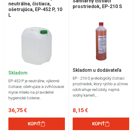
Sanitárny čistiaci
neutrálna, čistiaca,
prostriedok, EP-210 S
ošetrujúca, EP-452 P, 10
L
Skladom u dodávateľa
Skladom
EP - 210-S je ekologický čistiaci
EP-452-P je neutrálne, výkonné
prostriedok, ktorý rýchlo a účinne
čistiace, ošetrujúce a zvlhčovacie
odstraňuje nečistoty, najmä
mycie mlieko na pravidelné
vodný kameň,…
hygienické čistenie…
36,75 €
8,15 €
KÚPIŤ
KÚPIŤ