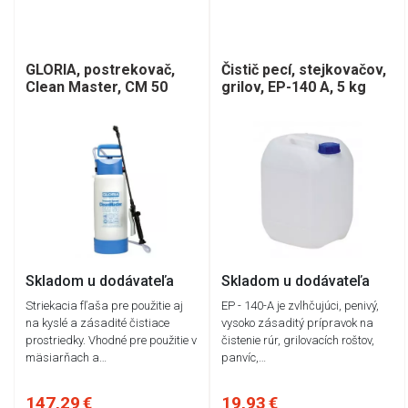
GLORIA, postrekovač,
Čistič pecí, stejkovačov,
Clean Master, CM 50
grilov, EP-140 A, 5 kg
Skladom u dodávateľa
Skladom u dodávateľa
Striekacia fľaša pre použitie aj
EP - 140-A je zvlhčujúci, penivý,
na kyslé a zásadité čistiace
vysoko zásaditý prípravok na
prostriedky. Vhodné pre použitie v
čistenie rúr, grilovacích roštov,
mäsiarňach a…
panvíc,…
147,29 €
19,93 €