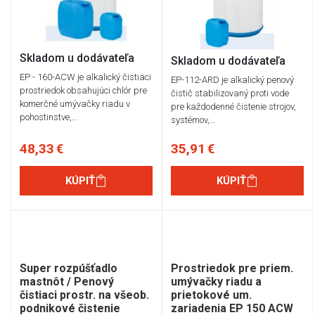
Skladom u dodávateľa
Skladom u dodávateľa
EP - 160-ACW je alkalický čistiaci
EP-112-ARD je alkalický penový
prostriedok obsahujúci chlór pre
čistič stabilizovaný proti vode
komerčné umývačky riadu v
pre každodenné čistenie strojov,
pohostinstve,…
systémov,…
48,33 €
35,91 €
KÚPIŤ
KÚPIŤ
Super rozpúšťadlo
Prostriedok pre priem.
mastnôt / Penový
umývačky riadu a
čistiaci prostr. na všeob.
prietokové um.
podnikové čistenie
zariadenia EP 150 ACW