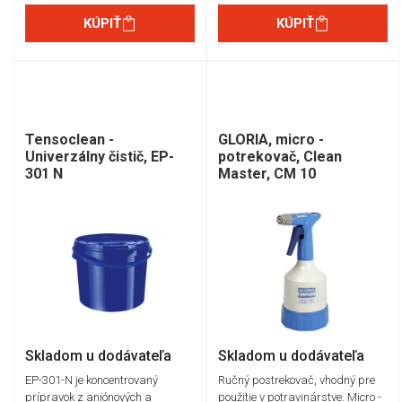
KÚPIŤ
KÚPIŤ
Tensoclean -
GLORIA, micro -
Univerzálny čistič, EP-
potrekovač, Clean
301 N
Master, CM 10
Skladom u dodávateľa
Skladom u dodávateľa
EP-301-N je koncentrovaný
Ručný postrekovač, vhodný pre
prípravok z aniónových a
použitie v potravinárstve. Micro -