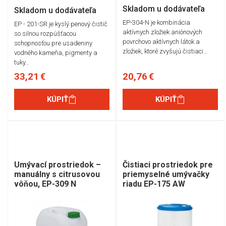
Skladom u dodávateľa
Skladom u dodávateľa
EP-304-N je kombinácia
EP - 201-SR je kyslý penový čistič
aktívnych zložiek aniónových
so silnou rozpúšťacou
povrchovo aktívnych látok a
schopnosťou pre usadeniny
zložiek, ktoré zvyšujú čistiaci…
vodného kameňa, pigmenty a
tuky…
33,21 €
20,76 €
KÚPIŤ
KÚPIŤ
Umývací prostriedok –
Čistiaci prostriedok pre
manuálny s citrusovou
priemyselné umývačky
vôňou, EP-309 N
riadu EP-175 AW