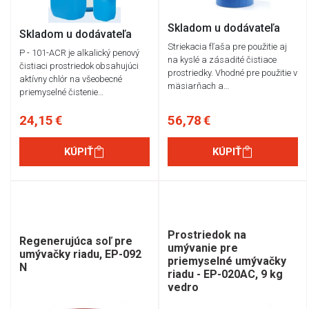
Skladom u dodávateľa
Skladom u dodávateľa
Striekacia fľaša pre použitie aj
P - 101-ACR je alkalický penový
na kyslé a zásadité čistiace
čistiaci prostriedok obsahujúci
prostriedky. Vhodné pre použitie v
aktívny chlór na všeobecné
mäsiarňach a…
priemyselné čistenie…
24,15 €
56,78 €
KÚPIŤ
KÚPIŤ
Prostriedok na
Regenerujúca soľ pre
umývanie pre
umývačky riadu, EP-092
priemyselné umývačky
N
riadu - EP-020AC, 9 kg
vedro