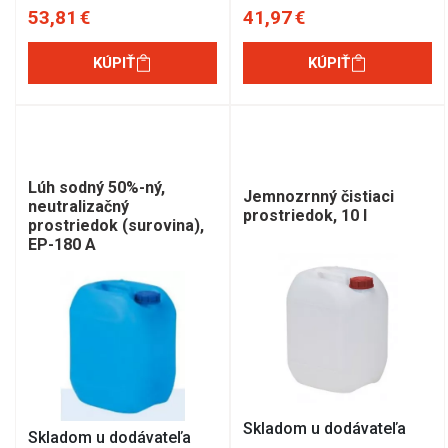
53,81 €
41,97 €
KÚPIŤ
KÚPIŤ
Lúh sodný 50%-ný,
Jemnozrnný čistiaci
neutralizačný
prostriedok, 10 l
prostriedok (surovina),
EP-180 A
Skladom u dodávateľa
Skladom u dodávateľa