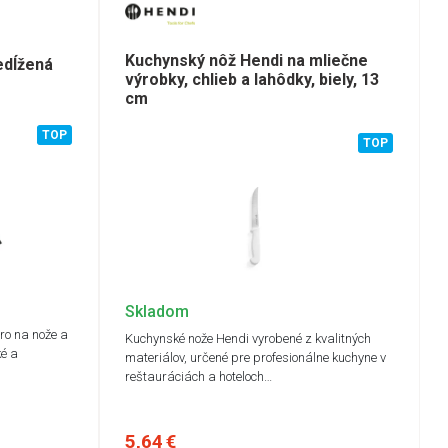
 cm
(11)
 mm
(1)
 mm
(1)
Kuchynský nôž Hendi na mliečne
edĺžená
 mm
(1)
výrobky, chlieb a lahôdky, biely, 13
cm
 mm
(1)
 cm
(2)
TOP
 cm
(1)
TOP
 cm
(1)
,5 cm
(4)
,5 cm
(1)
,5 cm
(1)
,5 cm
(1)
,5 cm
(2)
,5 cm
(4)
cm
(1)
Skladom
5 cm
(2)
ro na nože a
Kuchynské nože Hendi vyrobené z kvalitných
cm
(5)
ké a
materiálov, určené pre profesionálne kuchyne v
cm
(1)
reštauráciách a hoteloch…
8 cm
(1)
4 cm
(4)
8 cm
(2)
5,64 €