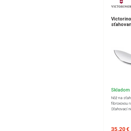
Frost
Bubin
TREN
Victorino
Optim
sťahovan
Trend
DUAL 
Skladom
Nôž na sťah
fibroxovou 
Sťahovací n
35,20 €