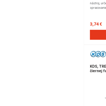
nástroj, urč
spracovanie
3,74 €
KDS, TRE
čiernej f