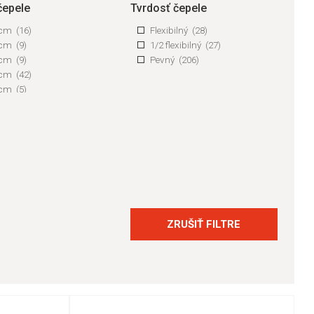
čepele
Tvrdosť čepele
 cm
(16)
Flexibilný
(28)
 cm
(9)
1/2 flexibilný
(27)
 cm
(9)
Pevný
(206)
 cm
(42)
 cm
(5)
 cm
(63)
 cm
(17)
 cm
(2)
 cm
(36)
 cm
(1)
 cm
(20)
 cm
(27)
 cm
(8)
cm
(4)
ZRUŠIŤ FILTRE
cm
(1)
cm
(1)
 cm
(8)
 cm
(7)
 cm
(1)
 cm
(10)