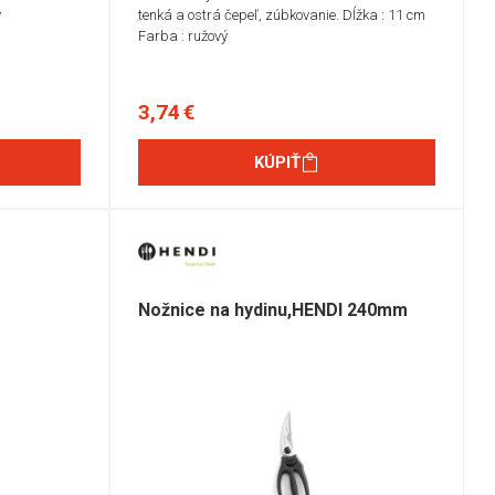
v
tenká a ostrá čepeľ, zúbkovanie. Dĺžka : 11 cm
Farba : ružový
3,74 €
KÚPIŤ
Nožnice na hydinu,HENDI 240mm