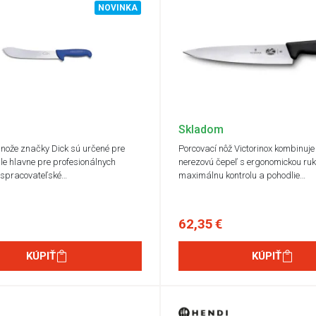
NOVINKA
Skladom
nože značky Dick sú určené pre
Porcovací nôž Victorinox kombinuje
le hlavne pre profesionálnych
nerezovú čepeľ s ergonomickou ruk
 spracovateľské…
maximálnu kontrolu a pohodlie…
62,35 €
KÚPIŤ
KÚPIŤ