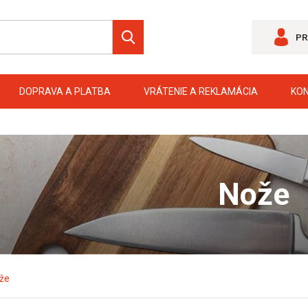
PR
DOPRAVA A PLATBA
VRÁTENIE A REKLAMÁCIA
KO
Nože
že