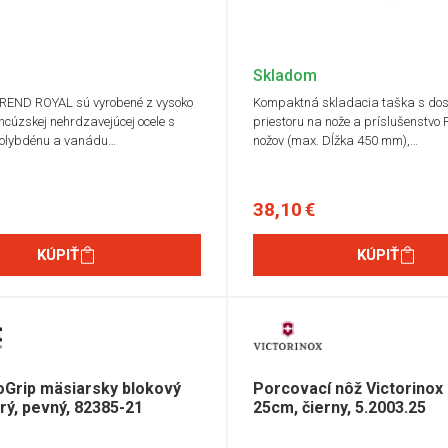
Skladom
TREND ROYAL sú vyrobené z vysoko
Kompaktná skladacia taška s do
ancúzskej nehrdzavejúcej ocele s
priestoru na nože a príslušenstvo 
olybdénu a vanádu…
nožov (max. Dĺžka 450 mm),…
38,10 €
KÚPIŤ
KÚPIŤ
oGrip mäsiarsky blokový
Porcovací nôž Victorinox 
rý, pevný, 82385-21
25cm, čierny, 5.2003.25