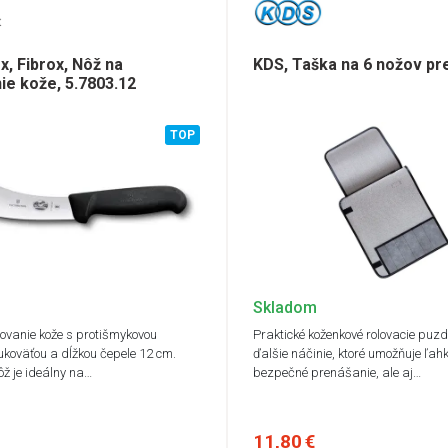
Hard
(1)
24
ga
(1)
14
D
(6)
16
x, Fibrox, Nôž na
KDS, Taška na 6 nožov pr
aLine
(1)
18
ie kože, 5.7803.12
Royal
(1)
20
GRIP
(6)
36
TOP
28
31
17
20
15
21
22
12
Skladom
7 
7,
ovanie kože s protišmykovou
Praktické koženkové rolovacie puzd
9 
rukoväťou a dĺžkou čepele 12 cm.
ďalšie náčinie, ktoré umožňuje ľah
6 
ôž je ideálny na…
bezpečné prenášanie, ale aj…
9,
9,
8,
11,80 €