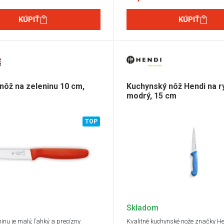
10
9,
KÚPIŤ
KÚPIŤ
7,
9,
4 
8 
9,
4,
 nôž na zeleninu 10 cm,
Kuchynský nôž Hendi na r
9,
modrý, 15 cm
14
35
45
TOP
Skladom
inu je malý, ľahký a precízny
Kvalitné kuchynské nože značky H