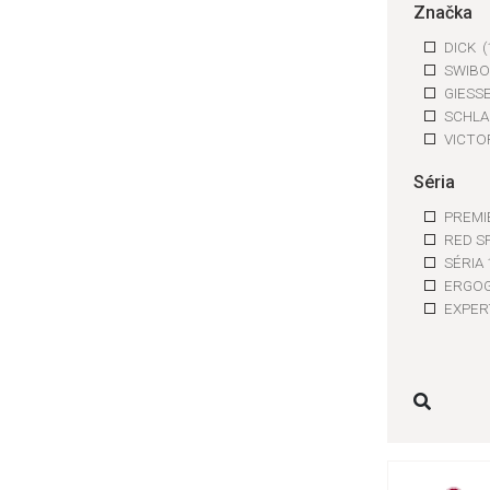
Značka
DICK
(
SWIB
GIES
SCHL
VICTO
FROS
Séria
Beeket
Hendi
PREMI
KDS
(5
RED S
MIKO
SÉRIA
ERGO
EXPER
MAST
FIBR
PRIME
SWIB
PRIM
KING´
ProfiL