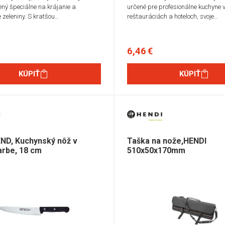
ený špeciálne na krájanie a
určené pre profesionálne kuchyne 
 zeleniny. S kratšou…
reštauráciách a hoteloch, svoje…
6,46 €
KÚPIŤ
KÚPIŤ
ND, Kuchynský nôž v
Taška na nože,HENDI
arbe, 18 cm
510x50x170mm