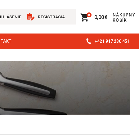
NÁKUPNÝ
0
0,00 €
IHLÁSENIE
REGISTRÁCIA
KOŠÍK
+421 917 230 451
NTAKT