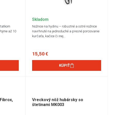
Skladom
statkom
Nožnice na hydinu – robustné a ostré nožnice
Pojme až 10
navrhnuté na jednoduché a presné porciovanie
kurčaťa, kačice či inej…
15,50 €
KÚPIŤ
Fibrox,
Vreckový nôž hubársky so
štetinami MK003