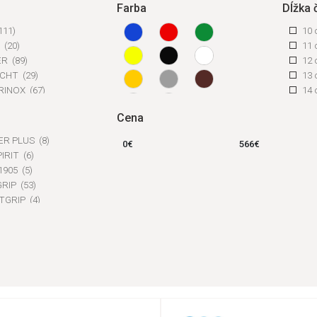
Farba
Dĺžka 
111)
10
O
(20)
11
SER
(89)
12
ACHT
(29)
13
RINOX
(67)
14
T MORA
(2)
15
Cena
al
(1)
16
(30)
17
ER PLUS
(8)
0
€
566
€
1)
18
PIRIT
(6)
V
(14)
19
 1905
(5)
20
GRIP
(53)
21
TGRIP
(4)
22
ERGRIP
(6)
9 
OX
(37)
8 
LINE
(16)
7 
O
(29)
26
ECUT
(2)
23
s ROW
(7)
30
ine
(16)
25