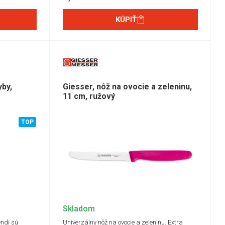
,8 cm
(1)
16 cm
(1)
KÚPIŤ
5 cm
(1)
3 cm
(1)
cm
(1)
cm
(2)
6 cm
(1)
5 cm
(1)
yby,
Giesser, nôž na ovocie a zeleninu,
5 cm
(1)
11 cm, ružový
,2 cm
(1)
 cm
(2)
 cm
(1)
TOP
Skladom
endi sú
Univerzálny nôž na ovocie a zeleninu. Extra