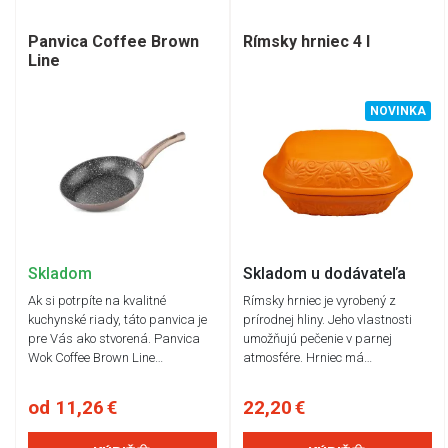
Panvica Coffee Brown
Rímsky hrniec 4 l
Line
NOVINKA
Skladom
Skladom u dodávateľa
Ak si potrpíte na kvalitné
Rímsky hrniec je vyrobený z
kuchynské riady, táto panvica je
prírodnej hliny. Jeho vlastnosti
pre Vás ako stvorená. Panvica
umožňujú pečenie v parnej
Wok Coffee Brown Line…
atmosfére. Hrniec má…
od 11,26 €
22,20 €