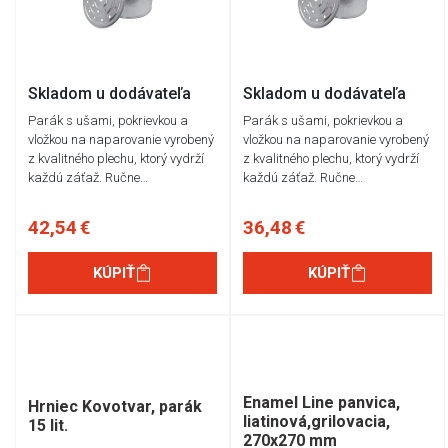
Skladom u dodávateľa
Skladom u dodávateľa
Parák s ušami, pokrievkou a
Parák s ušami, pokrievkou a
vložkou na naparovanie vyrobený
vložkou na naparovanie vyrobený
z kvalitného plechu, ktorý vydrží
z kvalitného plechu, ktorý vydrží
každú záťaž. Ručne…
každú záťaž. Ručne…
42,54 €
36,48 €
KÚPIŤ
KÚPIŤ
Enamel Line panvica,
Hrniec Kovotvar, parák
liatinová,grilovacia,
15 lit.
270x270 mm