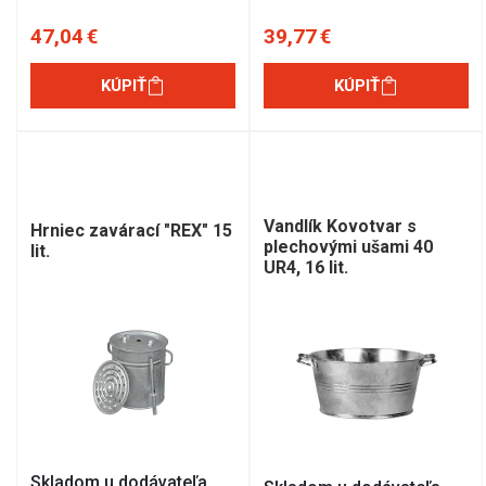
47,04 €
39,77 €
KÚPIŤ
KÚPIŤ
Vandlík Kovotvar s
Hrniec zavárací "REX" 15
plechovými ušami 40
lit.
UR4, 16 lit.
Skladom u dodávateľa