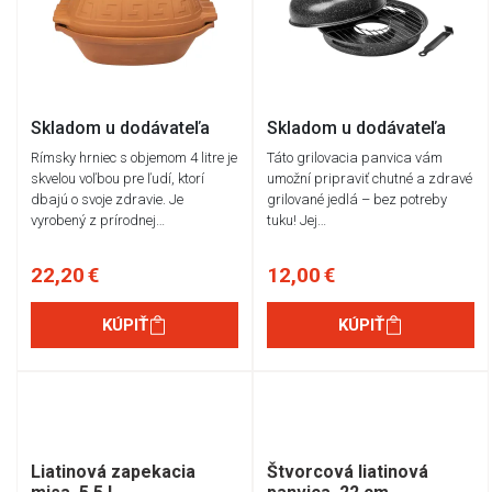
Skladom u dodávateľa
Skladom u dodávateľa
Rímsky hrniec s objemom 4 litre je
​​​​​​​Táto grilovacia panvica vám
skvelou voľbou pre ľudí, ktorí
umožní pripraviť chutné a zdravé
dbajú o svoje zdravie. Je
grilované jedlá – bez potreby
vyrobený z prírodnej…
tuku! Jej…
22,20 €
12,00 €
KÚPIŤ
KÚPIŤ
Liatinová zapekacia
Štvorcová liatinová