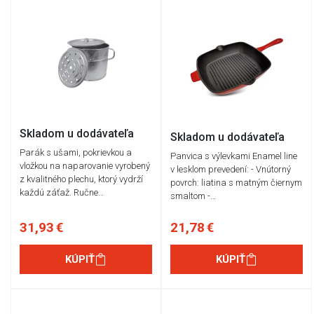
Skladom u dodávateľa
Skladom u dodávateľa
Parák s ušami, pokrievkou a
Panvica s výlevkami Enamel line
vložkou na naparovanie vyrobený
v lesklom prevedení: - Vnútorný
z kvalitného plechu, ktorý vydrží
povrch: liatina s matným čiernym
každú záťaž. Ručne…
smaltom -…
31,93 €
21,78 €
KÚPIŤ
KÚPIŤ