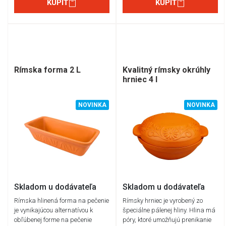
KÚPIŤ
KÚPIŤ
Rímska forma 2 L
Kvalitný rímsky okrúhly
hrniec 4 l
NOVINKA
NOVINKA
Skladom u dodávateľa
Skladom u dodávateľa
Rímska hlinená forma na pečenie
Rímsky hrniec je vyrobený zo
je vynikajúcou alternatívou k
špeciálne pálenej hliny. Hlina má
obľúbenej forme na pečenie
póry, ktoré umožňujú prenikanie