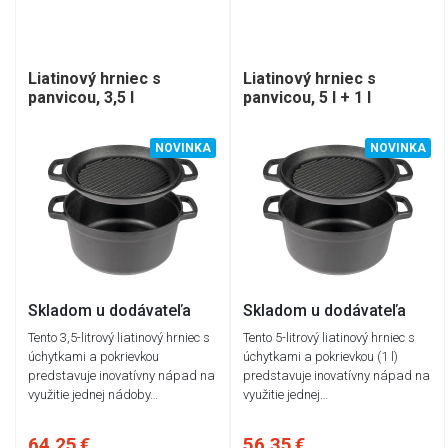
Liatinový hrniec s
Liatinový hrniec s
panvicou, 3,5 l
panvicou, 5 l + 1 l
NOVINKA
NOVINKA
Skladom u dodávateľa
Skladom u dodávateľa
Tento 3,5-litrový liatinový hrniec s
Tento 5-litrový liatinový hrniec s
úchytkami a pokrievkou
úchytkami a pokrievkou (1 l)
predstavuje inovatívny nápad na
predstavuje inovatívny nápad na
využitie jednej nádoby…
využitie jednej…
64,25 €
56,35 €