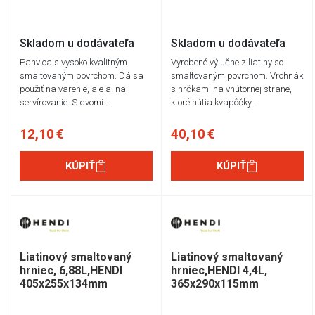
Skladom u dodávateľa
Skladom u dodávateľa
Panvica s vysoko kvalitným
Vyrobené výlučne z liatiny so
smaltovaným povrchom. Dá sa
smaltovaným povrchom. Vrchnák
použiť na varenie, ale aj na
s hrčkami na vnútornej strane,
servírovanie. S dvomi…
ktoré nútia kvapôčky…
12,10 €
40,10 €
KÚPIŤ
KÚPIŤ
Liatinový smaltovaný
Liatinový smaltovaný
hrniec, 6,88L,HENDI
hrniec,HENDI 4,4L,
405x255x134mm
365x290x115mm