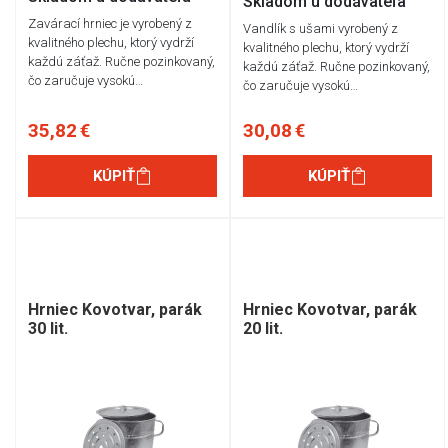
Skladom u dodávateľa
Zavárací hrniec je vyrobený z
Vandlík s ušami vyrobený z
kvalitného plechu, ktorý vydrží
kvalitného plechu, ktorý vydrží
každú záťaž. Ručne pozinkovaný,
každú záťaž. Ručne pozinkovaný,
čo zaručuje vysokú…
čo zaručuje vysokú…
35,82 €
30,08 €
KÚPIŤ
KÚPIŤ
Hrniec Kovotvar, parák
Hrniec Kovotvar, parák
30 lit.
20 lit.