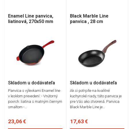
Enamel Line panvica,
Black Marble Line
liatinová, 270x50 mm
panvica , 28 cm
Skladom u dodávateľa
Skladom u dodávateľa
Panvica s výlevkami Enamel line
Ak si potrpíte na kvalitné
v lesklom prevedení: - Vnútorný
kuchynské riady, táto panvica je
povrch: liatina s matným čiernym
pre Vás ako stvorená. Panvica
smaltom -…
Black Marble Line je…
23,06 €
17,63 €