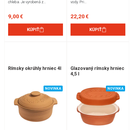
chleba. Je vyrobená z…
vody. Pri…
9,00 €
22,20 €
KÚPIŤ
KÚPIŤ
Rímsky okrúhly hrniec 4l
Glazovaný rímsky hrniec
4,5 l
NOVINKA
NOVINKA