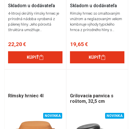
Skladom u dodávateľa
Skladom u dodávateľa
4-litrový okrúhly rímsky hrniec je
Rímsky hrniec so smaltovaným
prírodná nádoba vyrobená z
vnútrom a neglazovaným vekom
pálenej hliny. Jeho pórovitá
kombinuje výhody typického
štruktúra umožňuje…
hrnca z prírodného hliny s…
22,20 €
19,65 €
KÚPIŤ
KÚPIŤ
Rímsky hrniec 4l
Grilovacia panvica s
roštom, 32,5 cm
NOVINKA
NOVINKA