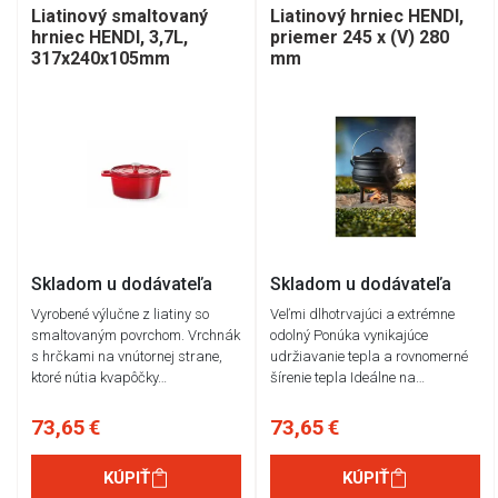
Liatinový smaltovaný
Liatinový hrniec HENDI,
hrniec HENDI, 3,7L,
priemer 245 x (V) 280
317x240x105mm
mm
Skladom u dodávateľa
Skladom u dodávateľa
Vyrobené výlučne z liatiny so
Veľmi dlhotrvajúci a extrémne
smaltovaným povrchom. Vrchnák
odolný Ponúka vynikajúce
s hrčkami na vnútornej strane,
udržiavanie tepla a rovnomerné
ktoré nútia kvapôčky…
šírenie tepla Ideálne na…
73,65 €
73,65 €
KÚPIŤ
KÚPIŤ