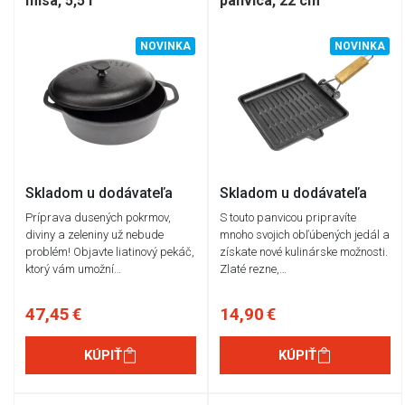
misa, 5,5 l
panvica, 22 cm
NOVINKA
NOVINKA
Skladom u dodávateľa
Skladom u dodávateľa
Príprava dusených pokrmov,
S touto panvicou pripravíte
diviny a zeleniny už nebude
mnoho svojich obľúbených jedál a
problém! Objavte liatinový pekáč,
získate nové kulinárske možnosti.
ktorý vám umožní…
Zlaté rezne,…
47,45 €
14,90 €
KÚPIŤ
KÚPIŤ