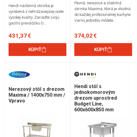
Pevná, nerezová a stabilná
Hendi nástenná skrinka je
skrinka Maxima, ktorá je vhodná
vyrobená z nehrdzavejúcej ocele
do každej profesionálnej kuchyne.
vysokej kvality. Zariaďte svoju
Varnú jednotku môžete…
gastro prevádzku či…
431,37 €
374,02 €
KÚPIŤ
KÚPIŤ
Hendi stôl s
Nerezový stôl s drezom
jednokomorovým
Maxima / 1400x750 mm /
drezom uprostred
Vpravo
Budget Line,
600x600x850 mm