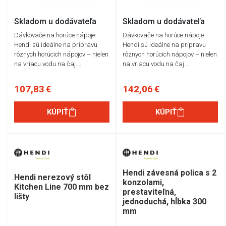
Skladom u dodávateľa
Skladom u dodávateľa
Dávkovače na horúce nápoje
Dávkovače na horúce nápoje
Hendi sú ideálne na prípravu
Hendi sú ideálne na prípravu
rôznych horúcich nápojov – nielen
rôznych horúcich nápojov – nielen
na vriacu vodu na čaj.…
na vriacu vodu na čaj.…
107,83 €
142,06 €
KÚPIŤ
KÚPIŤ
Hendi závesná polica s 2
Hendi nerezový stôl
konzolami,
Kitchen Line 700 mm bez
prestaviteľná,
lišty
jednoduchá, hĺbka 300
mm