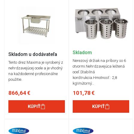
Skladom
Skladom u dodávateľa
Nerezový držiak na príbory so 6
Tento drez Maxima je vyrobený z
otvormi.Nehrdzavejúca leštená
nehrdzavejúcej ocele a je vhodný
oceľ.Stabilná
na každodenné profesionálne
konštrukcia.Hmotnosť : 2,8
použitie.
kgVnútorný…
866,64 €
101,78 €
KÚPIŤ
KÚPIŤ