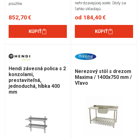
nehrdzavejúcej ocele. Stoly sa
použitie.
ľahko skladajú…
852,70 €
od 184,40 €
KÚPIŤ
KÚPIŤ
Hendi závesná polica s 2
Nerezový stôl s drezom
konzolami,
Maxima / 1400x750 mm /
prestaviteľná,
Vľavo
jednoduchá, hĺbka 400
mm