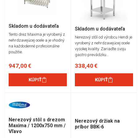
Skladom u dodávateľa
Skladom u dodávateľa
Tento drez Maxima je vyrobený z
Nerezový stôl od výrobcu Hendi je
nehrdzavejúcej ocele a je vhodný
vyrobený z nehrdzavejúcej ocele
na každodenné profesionálne
vysokej kvality. Zariaďte svoju
použitie.
gastro prevádzku…
947,00 €
338,40 €
KÚPIŤ
KÚPIŤ
Nerezový stôl s drezom
Nerezový držiak na
Maxima / 1200x750 mm /
príbor BBK-6
Vľavo