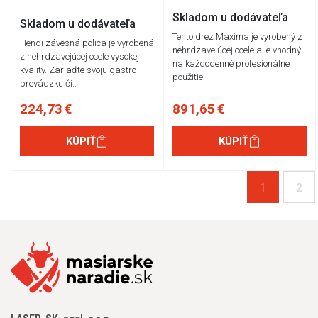
Skladom u dodávateľa
Skladom u dodávateľa
Tento drez Maxima je vyrobený z
Hendi závesná polica je vyrobená
nehrdzavejúcej ocele a je vhodný
z nehrdzavejúcej ocele vysokej
na každodenné profesionálne
kvality. Zariaďte svoju gastro
použitie.
prevádzku či…
224,73 €
891,65 €
KÚPIŤ
KÚPIŤ
1
2