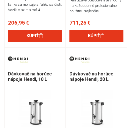
nehrdzavejúcej ocele a je vhodný
ľahko sa montuje a ľahko sa čistí.
na každodenné profesionálne
Vozík Maxima má 4…
použitie. Najlepšie…
206,95 €
711,25 €
KÚPIŤ
KÚPIŤ
Dávkovač na horúce
Dávkovač na horúce
nápoje Hendi, 10 L
nápoje Hendi, 20 L