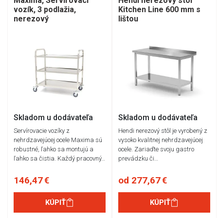
Maxima, Servírovací
Hendi nerezový stôl
vozík, 3 podlažia,
Kitchen Line 600 mm s
nerezový
lištou
Skladom u dodávateľa
Skladom u dodávateľa
Servírovacie vozíky z
Hendi nerezový stôl je vyrobený z
nehrdzavejúcej ocele Maxima sú
vysoko kvalitnej nehrdzavejúcej
robustné, ľahko sa montujú a
ocele. Zariaďte svoju gastro
ľahko sa čistia. Každý pracovný…
prevádzku či…
146,47 €
od 277,67 €
KÚPIŤ
KÚPIŤ