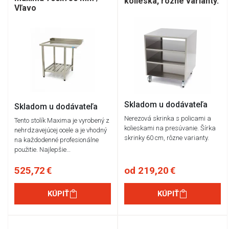
kolieska, rôzne varianty.
Vľavo
Skladom u dodávateľa
Skladom u dodávateľa
Nerezová skrinka s policami a
Tento stolík Maxima je vyrobený z
kolieskami na presúvanie. Šírka
nehrdzavejúcej ocele a je vhodný
skrinky 60 cm, rôzne varianty.
na každodenné profesionálne
použitie. Najlepšie…
525,72 €
od 219,20 €
KÚPIŤ
KÚPIŤ