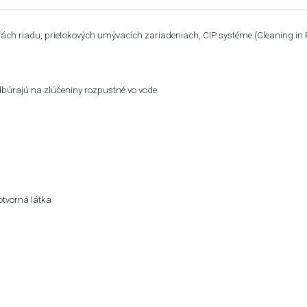
čkách riadu, prietokových umývacích zariadeniach, CIP systéme (Cleaning in 
odbúrajú na zlúčeniny rozpustné vo vode
otvorná látka