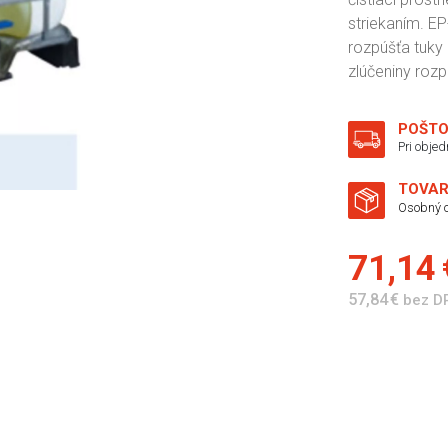
striekaním. 
rozpúšťa tuky 
zlúčeniny rozp
POŠTO
Pri obje
TOVAR
Osobný o
71,14
57,84 €
bez D