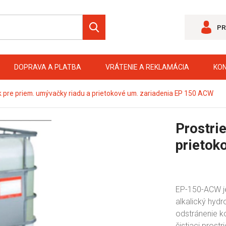
PR
DOPRAVA A PLATBA
VRÁTENIE A REKLAMÁCIA
KO
k pre priem. umývačky riadu a prietokové um. zariadenia EP 150 ACW
Prostri
prietok
EP-150-ACW je 
alkalický hydr
odstránenie k
čistiaci prost