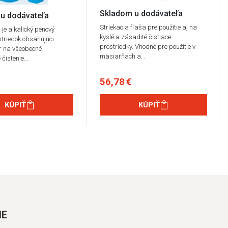
Skladom u dodávateľa
u dodávateľa
Striekacia fľaša pre použitie aj na
 je alkalický penový
kyslé a zásadité čistiace
ostriedok obsahujúci
prostriedky. Vhodné pre použitie v
ór na všeobecné
mäsiarňach a…
 čistenie…
56,78 €
KÚPIŤ
KÚPIŤ
IE