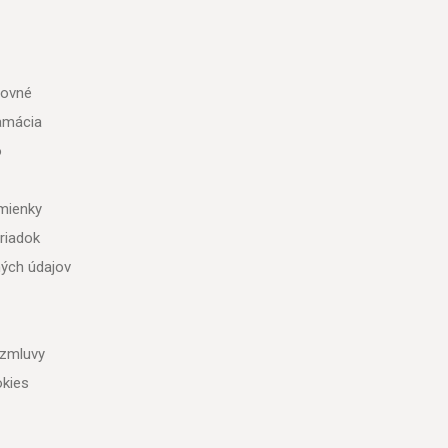
tovné
lamácia
o
mienky
riadok
ých údajov
 zmluvy
kies