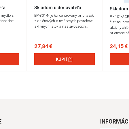
eľa
Skladom u dodávateľa
Skladom 
 mydlo z
EP-301-N je koncentrovaný prípravok
P - 101-ACR
náhradnej
z aniónových a neiónových povrchovo
čistiaci pr
aktívnych látok a nastavovacích…
aktívny chl
priemyselné
27,84 €
24,15 €
KÚPIŤ
E
INFORMÁC