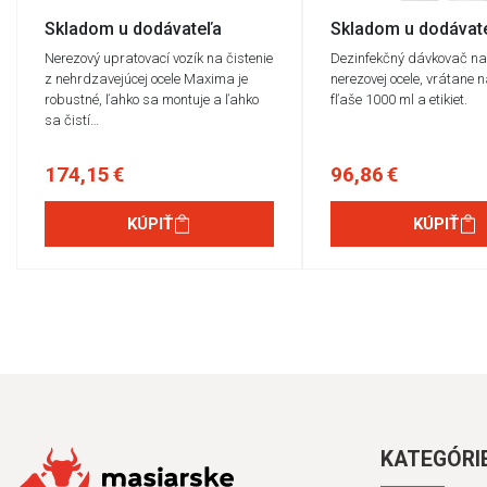
Skladom u dodávateľa
Skladom u dodávat
Nerezový upratovací vozík na čistenie
Dezinfekčný dávkovač na
z nehrdzavejúcej ocele Maxima je
nerezovej ocele, vrátane 
robustné, ľahko sa montuje a ľahko
fľaše 1000 ml a etikiet.
sa čistí…
174,15 €
96,86 €
KÚPIŤ
KÚPIŤ
KATEGÓRI