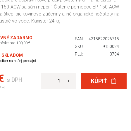
EP-150-ACW sa sám nepení. Čistenie pomocou EP-150-ACW
a štiepi bielkovinové zlúčeniny a iné organické nečistoty na
ustné vo vode. Kanister 24 kg
VNÉ ZADARMO
EAN:
4315822026715
dnávke nad 100,00 €
SKU:
9150024
PLU:
3704
 SKLADOM
dber na našej predajni
 €
s DPH
KÚPIŤ
PH