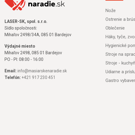
Nože
Ostrenie a brú
LASER-SK, spol. s.r.o.
Oblečenie
Sídlo spoločnosti:
Mihaľov 2498/34A, 085 01 Bardejov
Háky, tyče, zvon
Hygienické po
Výdajné miesto
Mihaľov 2498, 085 01 Bardejov
Stroje na spr
PO - PI: 08:00 - 16:00
Stroje - kuchy
Email:
info@masiarskenaradie.sk
Udiarne a prís
Telefón:
+421 917 230 451
Gastro vybave