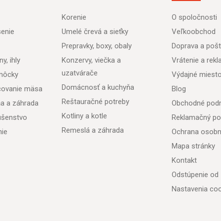
Korenie
O spoločnosti
senie
Umelé črevá a sieťky
Veľkoobchod
Prepravky, boxy, obaly
Doprava a poš
y, ihly
Konzervy, viečka a
Vrátenie a rek
uzatvárače
môcky
Výdajné miest
Domácnosť a kuchyňa
acovanie mäsa
Blog
Reštauračné potreby
ňa a záhrada
Obchodné pod
Kotliny a kotle
lušenstvo
Reklamačný po
Remeslá a záhrada
nie
Ochrana osobn
Mapa stránky
Kontakt
Odstúpenie od
Nastavenia coo