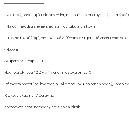
- Alkalický, obsahujúci aktívny chlór, na použitie v priemyselných umýva
- Na účinné odstránenie znečistení od tuku a bielkovín
- Tuky sa rozpúšťajú, bielkovinové zlúčeniny a organické znečistenia sa 
- Nepení
Skupenstvo: kvapalina, žltá
Hodnota pH: cca 12,2 – v 1%-tnom roztoku pri 20°C
Rámcová receptúra: hydroxid alkalického kovu, chlórnan sodný, komplex
Riziková skupina: C žieravina
Korodovateľnosť: nevhodný pre zinok a hliník