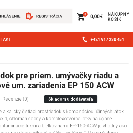
NÁKUPNÝ
0
0,00 €
IHLÁSENIE
REGISTRÁCIA
KOŠÍK
+421 917 230 451
NTAKT
edok pre priem. umývačky riadu a
ové um. zariadenia EP 150 ACW
Recenzie (0)
Skladom u dodávateľa
alkalický čistiaci prostriedok s kombináciou účinných látok
oxid, chlórnan sodný a komplexotvorné látky na účinné
ontaminácie tukmi a bielkovinami. EP-150-ACW je vhodný ako
riedok pre dopravníkové práčky, systémy CIP a na čistenie