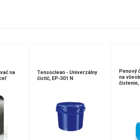
Penový č
vač na
Tensoclean - Univerzálny
na všeo
ceľ
čistič, EP-301 N
čistenie