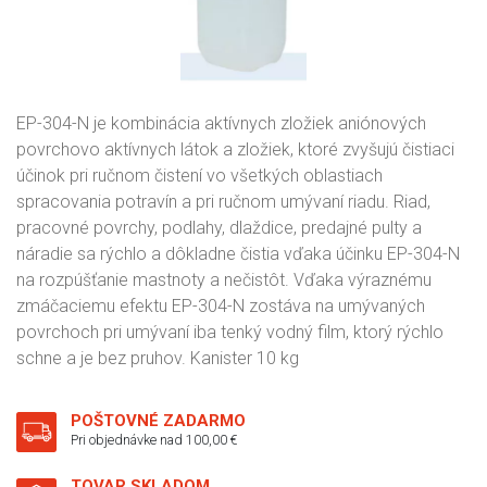
EP-304-N je kombinácia aktívnych zložiek aniónových
povrchovo aktívnych látok a zložiek, ktoré zvyšujú čistiaci
účinok pri ručnom čistení vo všetkých oblastiach
spracovania potravín a pri ručnom umývaní riadu. Riad,
pracovné povrchy, podlahy, dlaždice, predajné pulty a
náradie sa rýchlo a dôkladne čistia vďaka účinku EP-304-N
na rozpúšťanie mastnoty a nečistôt. Vďaka výraznému
zmáčaciemu efektu EP-304-N zostáva na umývaných
povrchoch pri umývaní iba tenký vodný film, ktorý rýchlo
schne a je bez pruhov. Kanister 10 kg
POŠTOVNÉ ZADARMO
Pri objednávke nad 100,00 €
TOVAR SKLADOM