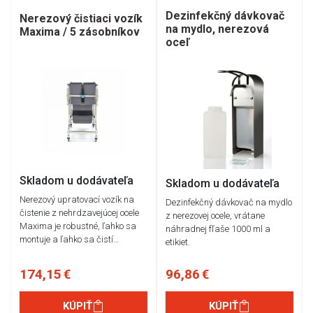
Dezinfekčný dávkovač
Nerezový čistiaci vozík
na mydlo, nerezová
Maxima / 5 zásobníkov
oceľ
Skladom u dodávateľa
Skladom u dodávateľa
Nerezový upratovací vozík na
Dezinfekčný dávkovač na mydlo
čistenie z nehrdzavejúcej ocele
z nerezovej ocele, vrátane
Maxima je robustné, ľahko sa
náhradnej fľaše 1000 ml a
montuje a ľahko sa čistí…
etikiet.
174,15 €
96,86 €
KÚPIŤ
KÚPIŤ