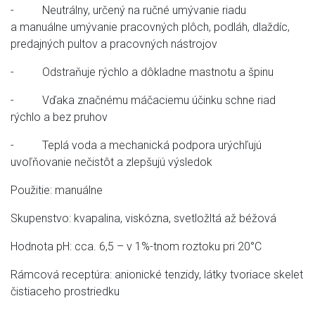
- Neutrálny, určený na ručné umývanie riadu
a manuálne umývanie pracovných plôch, podláh, dlaždíc,
predajných pultov a pracovných nástrojov
- Odstraňuje rýchlo a dôkladne mastnotu a špinu
- Vďaka značnému máčaciemu účinku schne riad
rýchlo a bez pruhov
- Teplá voda a mechanická podpora urýchľujú
uvoľňovanie nečistôt a zlepšujú výsledok
Použitie: manuálne
Skupenstvo: kvapalina, viskózna, svetložltá až béžová
Hodnota pH: cca. 6,5 – v 1%-tnom roztoku pri 20°C
Rámcová receptúra: anionické tenzidy, látky tvoriace skelet
čistiaceho prostriedku