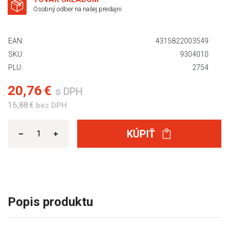
Osobný odber na našej predajni
EAN:
4315822003549
SKU:
9304010
PLU:
2754
20,76 €
s DPH
16,88 €
bez DPH
KÚPIŤ
Popis produktu