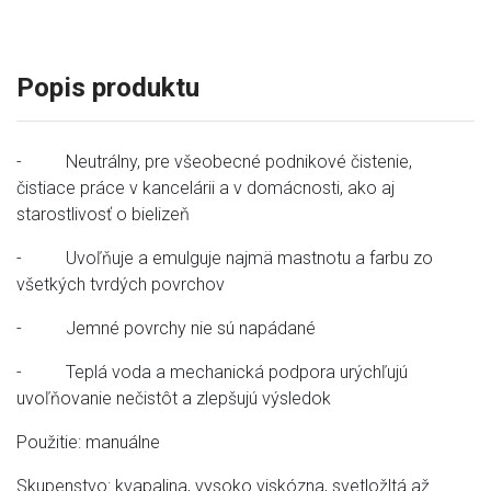
Popis produktu
- Neutrálny, pre všeobecné podnikové čistenie,
čistiace práce v kancelárii a v domácnosti, ako aj
starostlivosť o bielizeň
- Uvoľňuje a emulguje najmä mastnotu a farbu zo
všetkých tvrdých povrchov
- Jemné povrchy nie sú napádané
- Teplá voda a mechanická podpora urýchľujú
uvoľňovanie nečistôt a zlepšujú výsledok
Použitie: manuálne
Skupenstvo: kvapalina, vysoko viskózna, svetložltá až