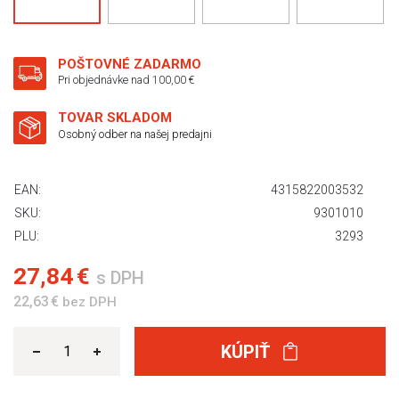
POŠTOVNÉ ZADARMO
Pri objednávke nad 100,00 €
TOVAR SKLADOM
Osobný odber na našej predajni
EAN:
4315822003532
SKU:
9301010
PLU:
3293
27,84 €
s DPH
22,63 €
bez DPH
KÚPIŤ