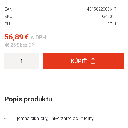
EAN:
4315822003617
SKU:
9342010
PLU:
3711
56,89 €
s DPH
46,25 €
bez DPH
KÚPIŤ
Popis produktu
- jemne alkalický, univerzálne použiteľný