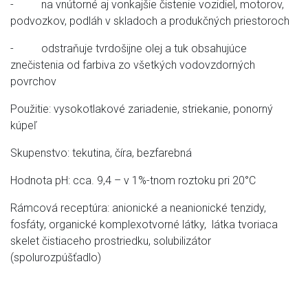
- na vnútorné aj vonkajšie čistenie vozidiel, motorov,
podvozkov, podláh v skladoch a produkčných priestoroch
- odstraňuje tvrdošijne olej a tuk obsahujúce
znečistenia od farbiva zo všetkých vodovzdorných
povrchov
Použitie: vysokotlakové zariadenie, striekanie, ponorný
kúpeľ
Skupenstvo: tekutina, číra, bezfarebná
Hodnota pH: cca. 9,4 – v 1%-tnom roztoku pri 20°C
Rámcová receptúra: anionické a neanionické tenzidy,
fosfáty, organické komplexotvorné látky, látka tvoriaca
skelet čistiaceho prostriedku, solubilizátor
(spolurozpúšťadlo)