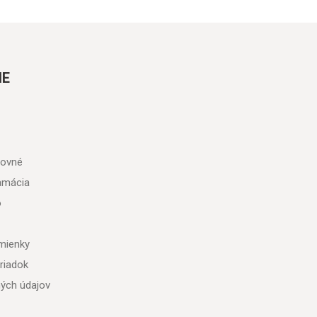
IE
tovné
lamácia
o
mienky
riadok
ých údajov