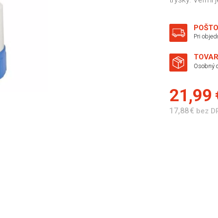
POŠTO
Pri obje
TOVAR
Osobný o
21,99
17,88 €
bez D