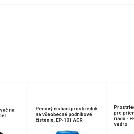
Prostrie
Penový čistiaci prostriedok
vač na
pre pri
na všeobecné podnikové
ceľ
riadu - 
čistenie, EP-101 ACR
vedro