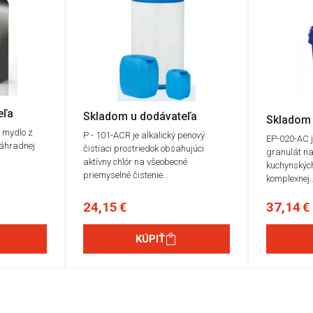
eľa
Skladom u dodávateľa
Skladom 
 mydlo z
P - 101-ACR je alkalický penový
EP-020-AC j
náhradnej
čistiaci prostriedok obsahujúci
granulát na 
aktívny chlór na všeobecné
kuchynskýc
priemyselné čistenie…
komplexnej
24,15 €
37,14 €
KÚPIŤ