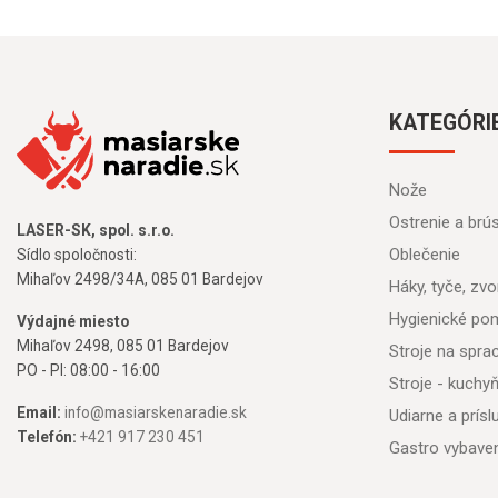
KATEGÓRI
Nože
Ostrenie a brú
LASER-SK, spol. s.r.o.
Oblečenie
Sídlo spoločnosti:
Mihaľov 2498/34A, 085 01 Bardejov
Háky, tyče, zvon
Hygienické po
Výdajné miesto
Mihaľov 2498, 085 01 Bardejov
Stroje na spr
PO - PI: 08:00 - 16:00
Stroje - kuchy
Email:
info@masiarskenaradie.sk
Udiarne a prís
Telefón:
+421 917 230 451
Gastro vybave