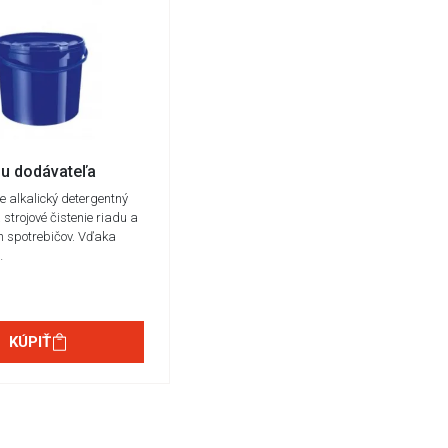
u dodávateľa
e alkalický detergentný
strojové čistenie riadu a
h spotrebičov. Vďaka
…
KÚPIŤ