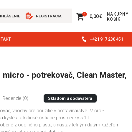
NÁKUPNÝ
0
0,00 €
IHLÁSENIE
REGISTRÁCIA
KOŠÍK
+421 917 230 451
NTAKT
 micro - potrekovač, Clean Master,
Recenzie (0)
Skladom u dodávateľa
vač, vhodný pre použitie v potravinárstve. Micro -
 kyslé a alkalické čistiace prostriedky s 1 l
bené z odolného plastu, s nastaviteľným dutým kužeľom
jemný rozstrek a dobrá stabilita.