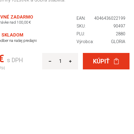
VNÉ ZADARMO
EAN:
4046436022199
dnávke nad 100,00 €
SKU:
90497
PLU:
2880
 SKLADOM
dber na našej predajni
Výrobca:
GLORIA
 €
s DPH
KÚPIŤ
PH