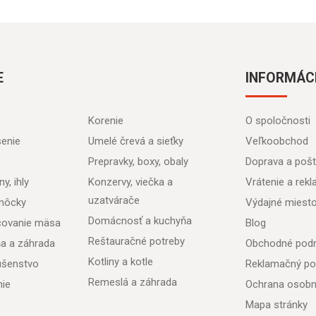
E
INFORMÁC
Korenie
O spoločnosti
senie
Umelé črevá a sieťky
Veľkoobchod
Prepravky, boxy, obaly
Doprava a poš
y, ihly
Konzervy, viečka a
Vrátenie a rek
uzatvárače
môcky
Výdajné miest
Domácnosť a kuchyňa
acovanie mäsa
Blog
Reštauračné potreby
ňa a záhrada
Obchodné pod
Kotliny a kotle
lušenstvo
Reklamačný po
Remeslá a záhrada
nie
Ochrana osobn
Mapa stránky