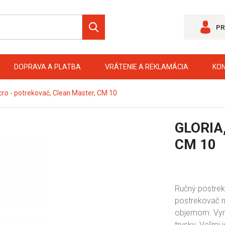
PR
DOPRAVA A PLATBA
VRÁTENIE A REKLAMÁCIA
KO
cro - potrekovač, Clean Master, CM 10
GLORIA,
CM 10
Ručný postreko
postrekovač na
objemom. Vyro
trysky. Veľmi 