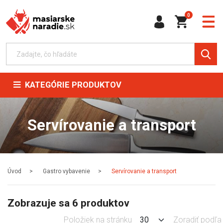
0
KATEGÓRIE PRODUKTOV
Servírovanie a transport
Úvod
Gastro vybavenie
Servírovanie a transport
Zobrazuje sa 6 produktov
Položiek na stránku
Zoradiť podľa