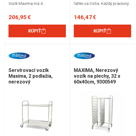
Vozík Maxima má 4…
ľahko sa čistia. Každý pracovný…
206,95 €
146,47 €
KÚPIŤ
KÚPIŤ
Servírovací vozík
MAXIMA, Nerezový
Maxima, 2 podlažia,
vozík na plechy, 32 x
nerezový
60x40cm, 9300549