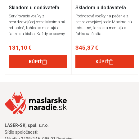
Skladom u dodávateľa
Skladom u dodávateľa
Servírovacie vozíky z
Podnosové vozíky na pečenie z
nehrdzavejúcej ocele Maxima sú
nehrdzavejúcej ocele Maxima sú
robustné, ľahko sa montujú a
robustné, ľahko sa montujú a
ľahko sa čistia. Každý pracovný…
ľahko sa čistia.…
131,10 €
345,37 €
KÚPIŤ
KÚPIŤ
LASER-SK, spol. s.r.o.
Sídlo spoločnosti:
Mihaľov 2498/34A, 085 01 Bardejov