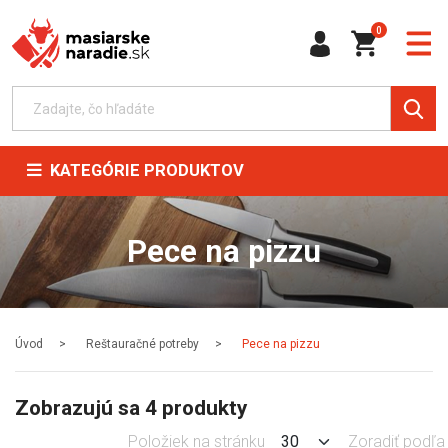
0
KATEGÓRIE PRODUKTOV
Pece na pizzu
Úvod
Reštauračné potreby
Pece na pizzu
Zobrazujú sa 4 produkty
Položiek na stránku
Zoradiť podľa