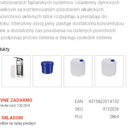
imatizovaných fajčiarskych systémov. Usadeniny dymových
a bielkovín sa kombinovaným pôsobením alkalických
povrchovo aktívnych látok rozpúšťajú a prenášajú do
toku. Intenzívny vývoj peny zaisťuje dostatočnú koncentráciu
žiek a dostatočný čas pôsobenia na čistených povrchoch.
 podporujú proces čistenia a zlepšujú výsledok čistenia.
dukty
VNÉ ZADARMO
EAN:
4315822014132
dnávke nad 100,00 €
SKU:
9132026
PLU:
2864
 SKLADOM
dber na našej predajni