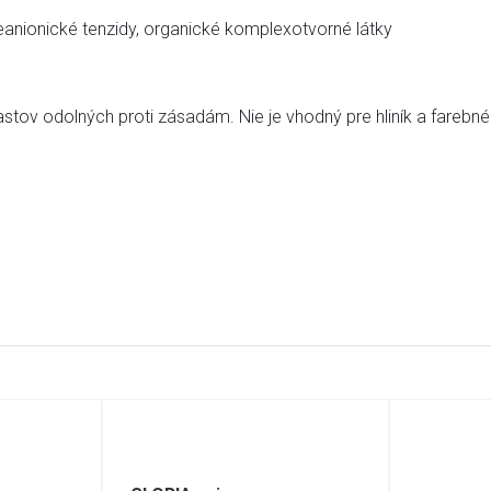
neanionické tenzidy, organické komplexotvorné látky
astov odolných proti zásadám. Nie je vhodný pre hliník a farebn