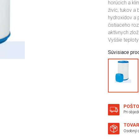
horúcich a kl
živíc, tukov 
hydroxidov a 
čistiaceho roz
aktívnych zlo
Vyššie teploty
Súvisiace pro
POŠTO
Pri obje
TOVAR
Osobný o