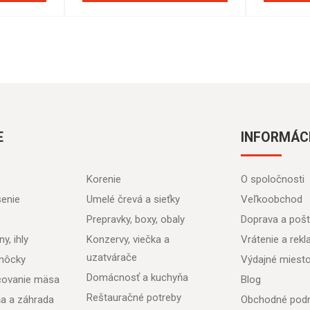
E
INFORMÁC
Korenie
O spoločnosti
senie
Umelé črevá a sieťky
Veľkoobchod
Prepravky, boxy, obaly
Doprava a poš
y, ihly
Konzervy, viečka a
Vrátenie a rek
uzatvárače
môcky
Výdajné miest
Domácnosť a kuchyňa
acovanie mäsa
Blog
Reštauračné potreby
ňa a záhrada
Obchodné pod