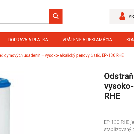
PR
DOPRAVA A PLATBA
VRÁTENIE A REKLAMÁCIA
KO
č dymových usadenín – vysoko-alkalický penový čistič, EP-130 RHE
Odstraň
vysoko-
RHE
EP-130-RHE je
stabilizovaný 