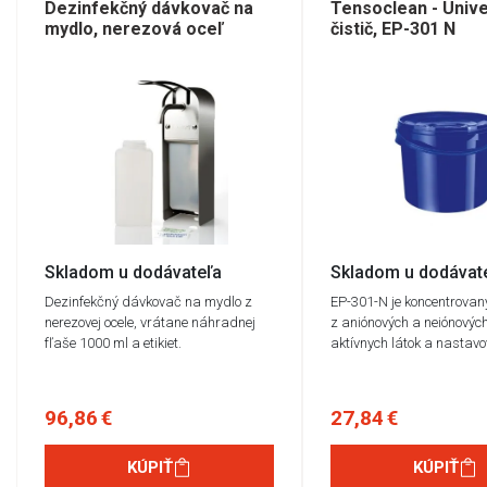
Dezinfekčný dávkovač na
Tensoclean - Unive
mydlo, nerezová oceľ
čistič, EP-301 N
Skladom u dodávateľa
Skladom u dodávat
Dezinfekčný dávkovač na mydlo z
EP-301-N je koncentrovan
nerezovej ocele, vrátane náhradnej
z aniónových a neiónovýc
fľaše 1000 ml a etikiet.
aktívnych látok a nastav
96,86 €
27,84 €
KÚPIŤ
KÚPIŤ