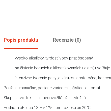
Popis produktu
Recenzie (0)
- vysoko-alkalický, tvrdosti vody prispôsobený
- na čistenie horúcich a klimatizovaných udiarní, uvoľňuje 
- intenzívne tvorenie peny je zárukou dostatočnej koncent
Použitie: manuálne, peniace zariadenie, čistiaci automat
Skupenstvo: tekutina, medovožltá až hnedožltá
Hodnota pH: cca 13 – v 1%-tnom roztoku pri 20°C