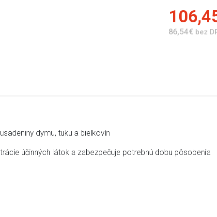
106,4
86,54 €
bez D
usadeniny dymu, tuku a bielkovín
rácie účinných látok a zabezpečuje potrebnú dobu pôsobenia