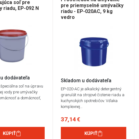
júca soľ pre
pre priemyselné umývačky
 riadu, EP-092 N
riadu - EP-020AC, 9 kg
vedro
u dodávateľa
Skladom u dodávateľa
 špeciálna soľ na úpravu
EP-020-AC je alkalický detergentný
kej vody pre umývačky
granulát na strojové čistenie riadu a
domácnosť a domácnosť,
kuchynských spotrebičov. Vďaka
komplexnej…
37,14 €
KÚPIŤ
KÚPIŤ