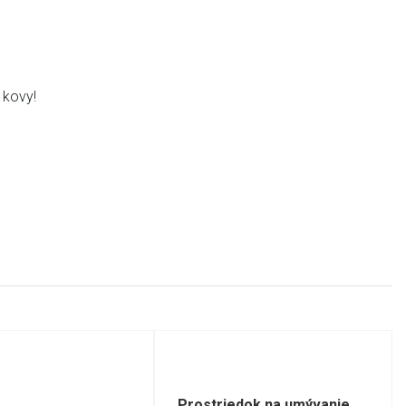
é kovy!
Prostriedok na umývanie