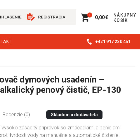
NÁKUPNÝ
0
0,00 €
IHLÁSENIE
REGISTRÁCIA
KOŠÍK
+421 917 230 451
NTAKT
ovač dymových usadenín –
alkalický penový čistič, EP-130
Recenzie (0)
Skladom u dodávateľa
 vysoko zásaditý prípravok so zmáčadlami a penidlami
proti tvrdosti vody na manuálne a automatické čistenie