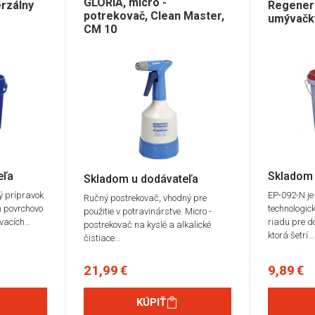
GLORIA, micro -
rzálny
Regeneru
potrekovač, Clean Master,
umývačky
CM 10
eľa
Skladom 
Skladom u dodávateľa
ý prípravok
EP-092-N je
Ručný postrekovač, vhodný pre
h povrchovo
technologic
použitie v potravinárstve. Micro -
ovacích…
riadu pre 
postrekovač na kyslé a alkalické
ktorá šetrí…
čistiace…
21,99 €
9,89 €
KÚPIŤ