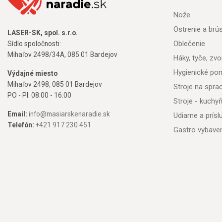
Nože
Ostrenie a brú
LASER-SK, spol. s.r.o.
Oblečenie
Sídlo spoločnosti:
Mihaľov 2498/34A, 085 01 Bardejov
Háky, tyče, zvon
Hygienické po
Výdajné miesto
Mihaľov 2498, 085 01 Bardejov
Stroje na spr
PO - PI: 08:00 - 16:00
Stroje - kuchy
Email:
info@masiarskenaradie.sk
Udiarne a prís
Telefón:
+421 917 230 451
Gastro vybave