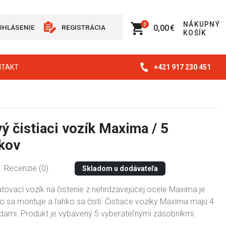
NÁKUPNÝ
0
0,00 €
IHLÁSENIE
REGISTRÁCIA
KOŠÍK
+421 917 230 451
NTAKT
ý čistiaci vozík Maxima / 5
kov
Recenzie (0)
Skladom u dodávateľa
tovací vozík na čistenie z nehrdzavejúcej ocele Maxima je
o sa montuje a ľahko sa čistí. Čistiace vozíky Maxima majú 4
zdami. Produkt je vybavený 5 vyberateľnými zásobníkmi.