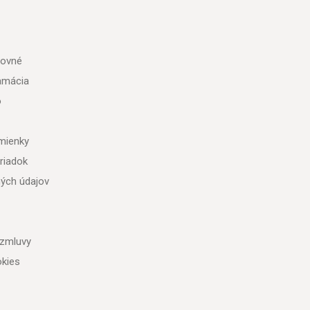
tovné
lamácia
o
mienky
riadok
ých údajov
 zmluvy
kies