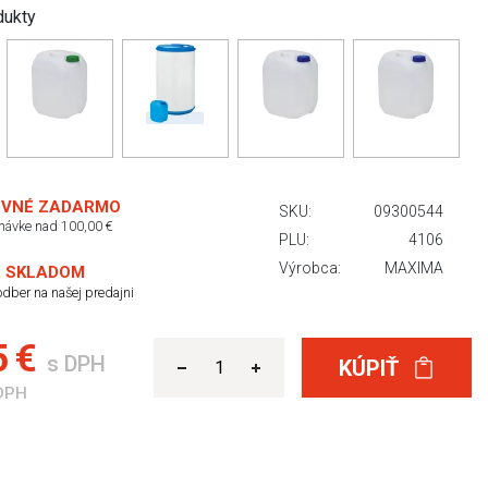
dukty
VNÉ ZADARMO
SKU:
09300544
dnávke nad 100,00 €
PLU:
4106
Výrobca:
MAXIMA
 SKLADOM
dber na našej predajni
5 €
s DPH
KÚPIŤ
DPH