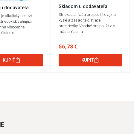
Skladom u dodávateľa
u dodávateľa
Striekacia fľaša pre použitie aj na
 je alkalický penový
kyslé a zásadité čistiace
ostriedok obsahujúci
prostriedky. Vhodné pre použitie v
ór na všeobecné
mäsiarňach a…
 čistenie…
56,78 €
KÚPIŤ
KÚPIŤ
IE