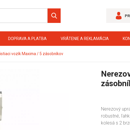
PR
DOPRAVA A PLATBA
VRÁTENIE A REKLAMÁCIA
KO
istiaci vozík Maxima / 5 zásobníkov
Nerezov
zásobní
Nerezový upra
robustné, ľahk
kolesá s 2 br