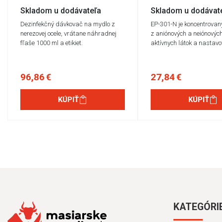
Skladom u dodávateľa
Skladom u dodávat
Dezinfekčný dávkovač na mydlo z
EP-301-N je koncentrovan
nerezovej ocele, vrátane náhradnej
z aniónových a neiónovýc
fľaše 1000 ml a etikiet.
aktívnych látok a nastav
96,86 €
27,84 €
KÚPIŤ
KÚPIŤ
KATEGÓRI