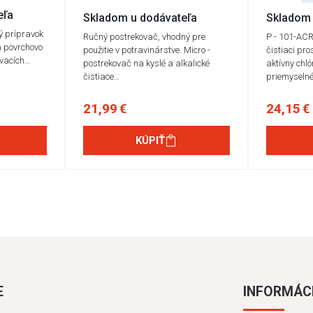
eľa
Skladom u dodávateľa
Skladom 
ý prípravok
Ručný postrekovač, vhodný pre
P - 101-ACR
h povrchovo
použitie v potravinárstve. Micro -
čistiaci pr
ovacích…
postrekovač na kyslé a alkalické
aktívny chl
čistiace…
priemyselné
21,99 €
24,15 €
KÚPIŤ
E
INFORMÁC