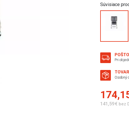
Súvisiace pro
POŠTO
Pri obje
TOVAR
Osobný o
174,1
141,59 €
bez 