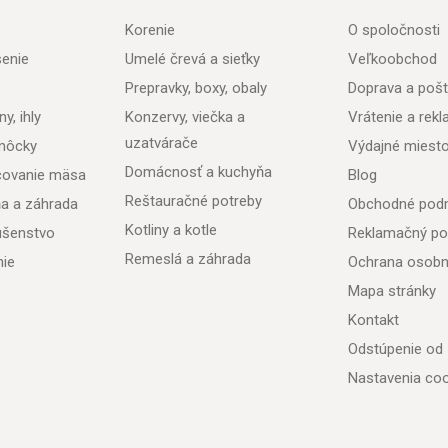
Korenie
O spoločnosti
senie
Umelé črevá a sieťky
Veľkoobchod
Prepravky, boxy, obaly
Doprava a poš
y, ihly
Konzervy, viečka a
Vrátenie a rek
uzatvárače
môcky
Výdajné miest
Domácnosť a kuchyňa
acovanie mäsa
Blog
Reštauračné potreby
ňa a záhrada
Obchodné pod
Kotliny a kotle
lušenstvo
Reklamačný po
Remeslá a záhrada
nie
Ochrana osobn
Mapa stránky
Kontakt
Odstúpenie od
Nastavenia coo