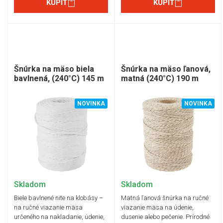
KÚPIŤ
KÚPIŤ
Šnúrka na mäso biela
Šnúrka na mäso ľanová,
bavlnená, (240°C) 145 m
matná (240°C) 190 m
NOVINKA
NOVINKA
Skladom
Skladom
Biele bavlnené nite na klobásy –
Matná ľanová šnúrka na ručné
na ručné viazanie mäsa
viazanie mäsa na údenie,
určeného na nakladanie, údenie,
dusenie alebo pečenie. Prírodné