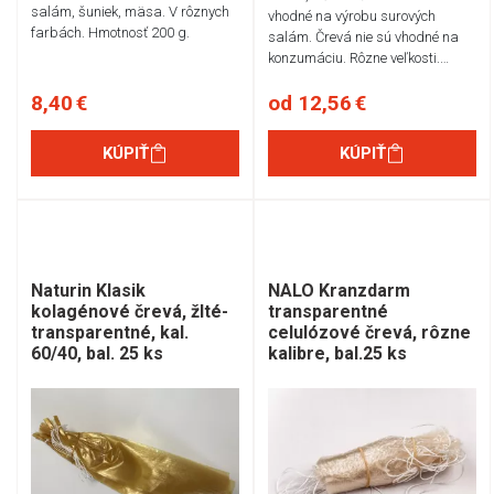
salám, šuniek, mäsa. V rôznych
vhodné na výrobu surových
farbách. Hmotnosť 200 g.
salám. Črevá nie sú vhodné na
konzumáciu. Rôzne veľkosti.…
8,40 €
od 12,56 €
KÚPIŤ
KÚPIŤ
Naturin Klasik
NALO Kranzdarm
kolagénové črevá, žlté-
transparentné
transparentné, kal.
celulózové črevá, rôzne
60/40, bal. 25 ks
kalibre, bal.25 ks