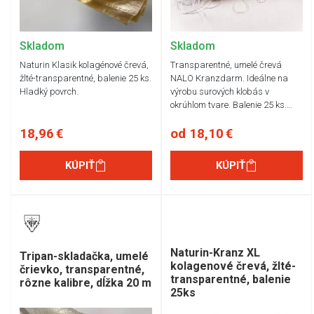
Skladom
Skladom
Naturin Klasik kolagénové črevá,
Transparentné, umelé črevá
žlté-transparentné, balenie 25 ks.
NALO Kranzdarm. Ideálne na
Hladký povrch.
výrobu surových klobás v
okrúhlom tvare. Balenie 25 ks.…
18,96 €
od 18,10 €
KÚPIŤ
KÚPIŤ
Naturin-Kranz XL
Tripan-skladačka, umelé
kolagenové črevá, žlté-
črievko, transparentné,
transparentné, balenie
rôzne kalibre, dĺžka 20 m
25ks