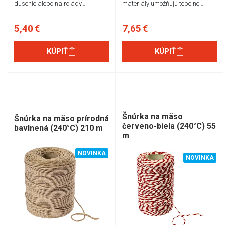
dusenie alebo na rolády…
materiály umožňujú tepelné…
5,40 €
7,65 €
KÚPIŤ
KÚPIŤ
Šnúrka na mäso
Šnúrka na mäso prírodná
červeno-biela (240°C) 55
bavlnená (240°C) 210 m
m
NOVINKA
NOVINKA