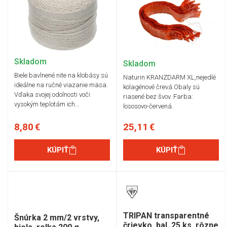
Skladom
Skladom
Biele bavlnené nite na klobásy sú
Naturin KRANZDARM XL,nejedlé
ideálne na ručné viazanie mäsa.
kolagénové črevá.Obaly sú
Vďaka svojej odolnosti voči
riasené bez švov. Farba:
vysokým teplotám ich…
lososovo-červená.
8,80 €
25,11 €
KÚPIŤ
KÚPIŤ
TRIPAN transparentné
Šnúrka 2 mm/2 vrstvy,
črievko, bal. 25 ks, rôzne