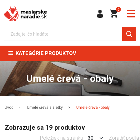
0
KATEGÓRIE PRODUKTOV
Umelé črevá - obaly
Úvod
Umelé črevá a sieťky
Umelé črevá - obaly
Zobrazuje sa 19 produktov
Položiek na stránku
Zoradiť podľa