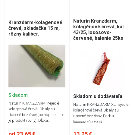
Naturin Kranzdarm,
Kranzdarm-kolagenové
kolagénové črevá, kal.
črevá, skladačka 15 m,
43/25, lososovo-
rôzny kaliber.
červené, balenie 25ks
Skladom
Skladom u dodávateľa
Naturin KRANZDARM, nejedlé
Naturin KRANZDARM XL,nejedlé
kolagénové črevá. Obaly sú
kolagénové črevá.Obaly sú
riasené bez švov,(po naplnení nie
riasené bez švov. Farba:
je produkt rovný). Dĺžka…
lososovo-červená.
od 23,65 €
13,25 €