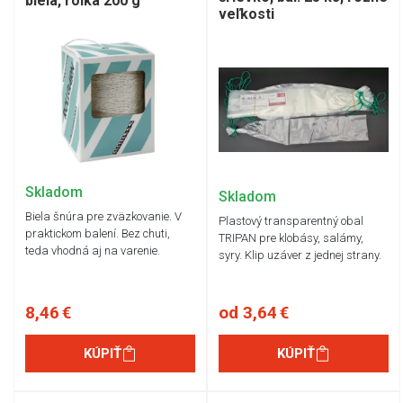
biela, rolka 200 g
veľkosti
Skladom
Skladom
Biela šnúra pre zväzkovanie. V
Plastový transparentný obal
praktickom balení. Bez chuti,
TRIPAN pre klobásy, salámy,
teda vhodná aj na varenie.
syry. Klip uzáver z jednej strany.
8,46 €
od 3,64 €
KÚPIŤ
KÚPIŤ