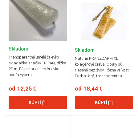
Skladom
Skladom
Transparentné umelé črievko-
Naturin KRANZDARM XL,
skladačka značky TRIPAN, dĺžka
kolagénové črevá. Obaly sú
20 m. Rôzne priemery črievka
riasené bez švov. Rôzne veľkosti.
podľa výberu.
Farba: žltá, transparentná.
od 12,25 €
od 18,44 €
KÚPIŤ
KÚPIŤ