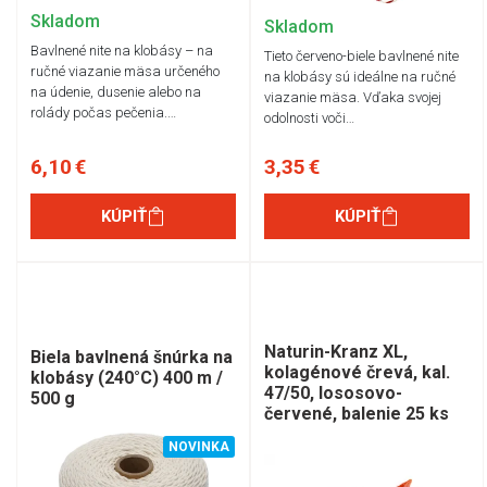
Skladom
Skladom
Bavlnené nite na klobásy – na
Tieto červeno-biele bavlnené nite
ručné viazanie mäsa určeného
na klobásy sú ideálne na ručné
na údenie, dusenie alebo na
viazanie mäsa. Vďaka svojej
rolády počas pečenia.…
odolnosti voči…
6,10 €
3,35 €
KÚPIŤ
KÚPIŤ
Naturin-Kranz XL,
Biela bavlnená šnúrka na
kolagénové črevá, kal.
klobásy (240°C) 400 m /
47/50, lososovo-
500 g
červené, balenie 25 ks
NOVINKA