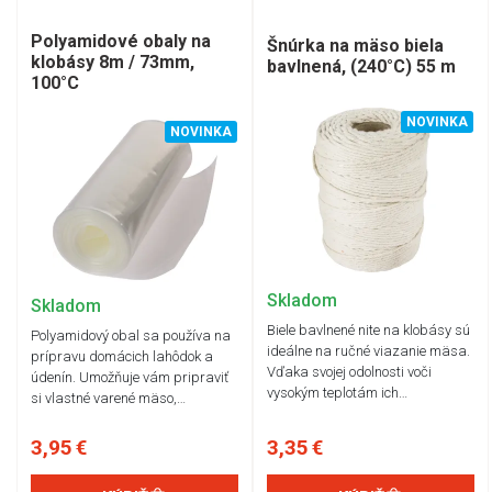
Polyamidové obaly na
Šnúrka na mäso biela
klobásy 8m / 73mm,
bavlnená, (240°C) 55 m
100°C
NOVINKA
NOVINKA
Skladom
Skladom
Biele bavlnené nite na klobásy sú
Polyamidový obal sa používa na
ideálne na ručné viazanie mäsa.
prípravu domácich lahôdok a
Vďaka svojej odolnosti voči
údenín. Umožňuje vám pripraviť
vysokým teplotám ich…
si vlastné varené mäso,…
3,95 €
3,35 €