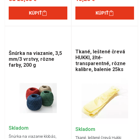
KÚPIŤ
KÚPIŤ
Tkané, leštené črevá
Šnúrka na viazanie, 3,5
HUKKI, žlté-
mm/3 vrstvy, rôzne
transparentné, rôzne
farby, 200 g
kalibre, balenie 25ks
Skladom
Skladom
Šnúrka na viazanie klobás,
Tkané, leštené črevá Hukki