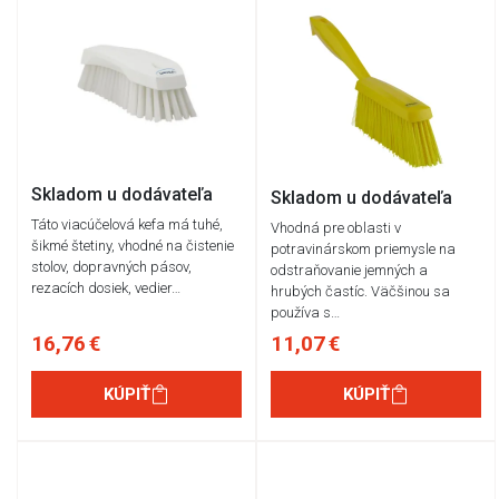
Skladom u dodávateľa
Skladom u dodávateľa
Táto viacúčelová kefa má tuhé,
Vhodná pre oblasti v
šikmé štetiny, vhodné na čistenie
potravinárskom priemysle na
stolov, dopravných pásov,
odstraňovanie jemných a
rezacích dosiek, vedier…
hrubých častíc. Väčšinou sa
používa s…
16,76 €
11,07 €
KÚPIŤ
KÚPIŤ