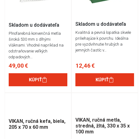
Skladom u dodávateľa
Skladom u dodávateľa
Kvalitná a pevná lopatka skvele
Plnofarebná konvenčná metla
priliehajúce k povrchu. Ideálna
široká 530 mm s dlhými
pre vyzdvihnutie hrubých a
vláknami. Vhodné napríklad na
jemných častíc v…
odstraňovanie veľkých
odpadových…
49,00 €
12,46 €
KÚPIŤ
KÚPIŤ
VIKAN, ručná metla,
VIKAN, ručná kefa, biela,
stredná, žltá, 330 x 35 x
205 x 70 x 60 mm
100 mm