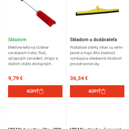
Skladom
Skladom u dodávateľa
Efektívne kefa na čistenie
Podlahové stierky Vikan sú veľmi
narážacích trubíc, fliaš,
pevné a majú dlhú životnosť.
výčapných zariadení, strojov a
Vynikajúca všeobecná vhodnosť
ďalších zložito dostupných…
pre potravinársky…
9,79 €
36,34 €
KÚPIŤ
KÚPIŤ