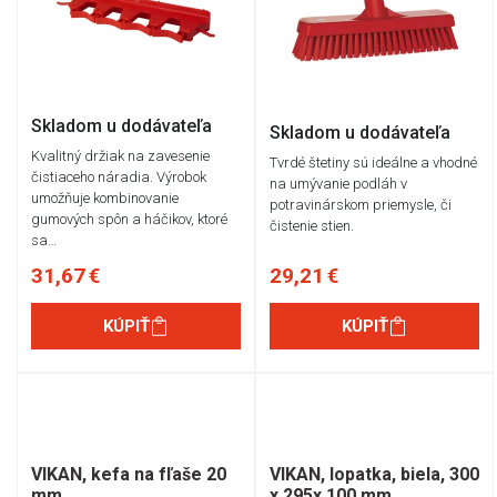
Skladom u dodávateľa
Skladom u dodávateľa
Kvalitný držiak na zavesenie
Tvrdé štetiny sú ideálne a vhodné
čistiaceho náradia. Výrobok
na umývanie podláh v
umožňuje kombinovanie
potravinárskom priemysle, či
gumových spôn a háčikov, ktoré
čistenie stien.
sa…
31,67 €
29,21 €
KÚPIŤ
KÚPIŤ
VIKAN, kefa na fľaše 20
VIKAN, lopatka, biela, 300
mm
x 295x 100 mm