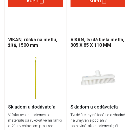
KÚPIŤ
KÚPIŤ
VIKAN, rúčka na metlu,
VIKAN, tvrdá biela metla,
žltá, 1500 mm
305 X 85 X 110 MM
Skladom u dodávateľa
Skladom u dodávateľa
Vďaka svojmu priemeru a
Tvrdé štetiny sú ideálne a vhodné
materiálu sa rukoväť veľmi ľahko
na umývanie podláh v
drží aj v chladnom prostredí
potravinárskom priemysle, či