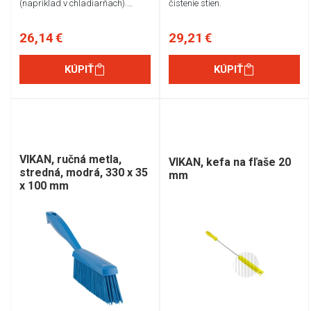
(napríklad v chladiarňach).…
čistenie stien.
26,14 €
29,21 €
KÚPIŤ
KÚPIŤ
VIKAN, ručná metla,
VIKAN, kefa na fľaše 20
stredná, modrá, 330 x 35
mm
x 100 mm