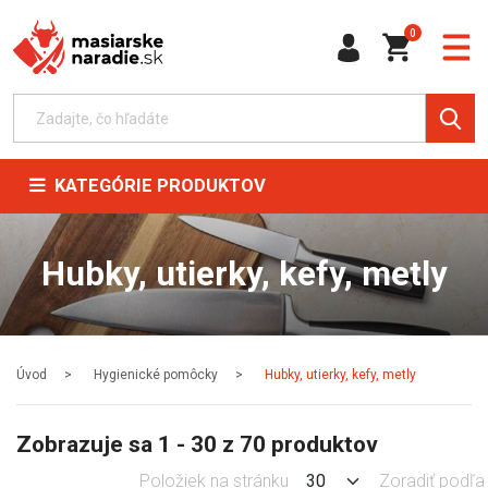
0
KATEGÓRIE PRODUKTOV
Hubky, utierky, kefy, metly
Úvod
Hygienické pomôcky
Hubky, utierky, kefy, metly
Zobrazuje sa 1 - 30 z 70 produktov
Položiek na stránku
Zoradiť podľa