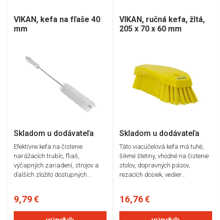
VIKAN, kefa na fľaše 40
VIKAN, ručná kefa, žltá,
mm
205 x 70 x 60 mm
Skladom u dodávateľa
Skladom u dodávateľa
Efektívne kefa na čistenie
Táto viacúčelová kefa má tuhé,
narážacích trubíc, fliaš,
šikmé štetiny, vhodné na čistenie
výčapných zariadení, strojov a
stolov, dopravných pásov,
ďalších zložito dostupných…
rezacích dosiek, vedier…
9,79 €
16,76 €