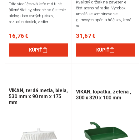
Kvalitný držiak na zavesenie
Táto viacúčelová kefa má tuhé,
čistiaceho náradia. Výrobok
šikmé štetiny, vhodné na čistenie
umožňuje kombinovanie
stolov, dopravných pásov,
gumových spôn a háčikov, ktoré
rezacích dosiek, vedier…
sa…
16,76 €
31,67 €
KÚPIŤ
KÚPIŤ
VIKAN, tvrdá metla, biela,
VIKAN, lopatka, zelena ,
530 mm x 90 mm x 175
300 x 320 x 100 mm
mm