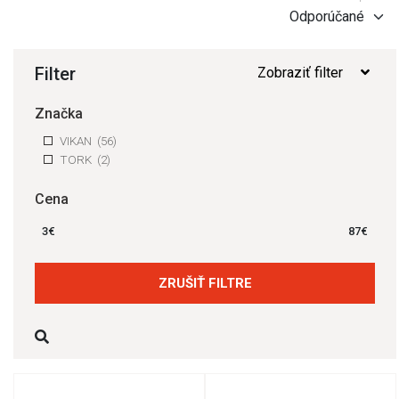
Filter
Zobraziť filter
Značka
VIKAN
(56)
TORK
(2)
Cena
3
€
87
€
ZRUŠIŤ FILTRE