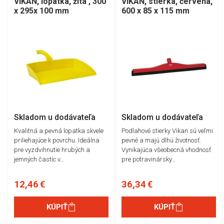
VIKAN, lopatka, žlta , 300
VIKAN, stierka, červená,
x 295x 100 mm
600 x 85 x 115 mm
Skladom u dodávateľa
Skladom u dodávateľa
Kvalitná a pevná lopatka skvele
Podlahové stierky Vikan sú veľmi
priliehajúce k povrchu. Ideálna
pevné a majú dlhú životnosť.
pre vyzdvihnutie hrubých a
Vynikajúca všeobecná vhodnosť
jemných častíc v…
pre potravinársky…
12,46 €
36,34 €
KÚPIŤ
KÚPIŤ