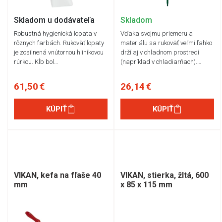
Skladom u dodávateľa
Skladom
Robustná hygienická lopata v
Vďaka svojmu priemeru a
rôznych farbách. Rukoväť lopaty
materiálu sa rukoväť veľmi ľahko
je zosilnená vnútornou hliníkovou
drží aj v chladnom prostredí
rúrkou. Kĺb bol…
(napríklad v chladiarňach).…
61,50 €
26,14 €
KÚPIŤ
KÚPIŤ
VIKAN, kefa na fľaše 40
VIKAN, stierka, žltá, 600
mm
x 85 x 115 mm