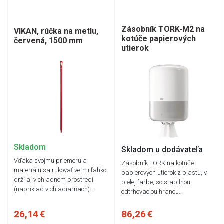
Zásobník TORK-M2 na
VIKAN, rúčka na metlu,
kotúče papierových
červená, 1500 mm
utierok
Skladom
Skladom u dodávateľa
Vďaka svojmu priemeru a
Zásobník TORK na kotúče
materiálu sa rukoväť veľmi ľahko
papierových utierok z plastu, v
drží aj v chladnom prostredí
bielej farbe, so stabilnou
(napríklad v chladiarňach).…
odtrhovaciou hranou…
26,14 €
86,26 €