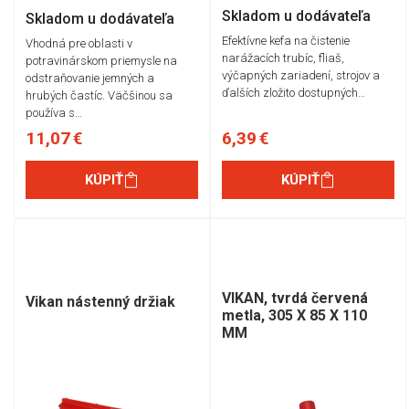
Skladom u dodávateľa
Skladom u dodávateľa
Efektívne kefa na čistenie
Vhodná pre oblasti v
narážacích trubíc, fliaš,
potravinárskom priemysle na
výčapných zariadení, strojov a
odstraňovanie jemných a
ďalších zložito dostupných…
hrubých častíc. Väčšinou sa
používa s…
11,07 €
6,39 €
KÚPIŤ
KÚPIŤ
VIKAN, tvrdá červená
Vikan nástenný držiak
metla, 305 X 85 X 110
MM