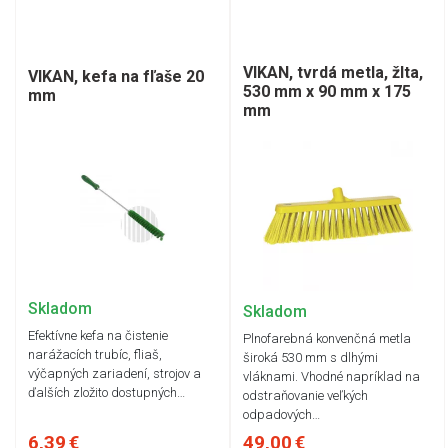
VIKAN, tvrdá metla, žlta,
VIKAN, kefa na fľaše 20
530 mm x 90 mm x 175
mm
mm
Skladom
Skladom
Efektívne kefa na čistenie
Plnofarebná konvenčná metla
narážacích trubíc, fliaš,
široká 530 mm s dlhými
výčapných zariadení, strojov a
vláknami. Vhodné napríklad na
ďalších zložito dostupných…
odstraňovanie veľkých
odpadových…
6,39 €
49,00 €