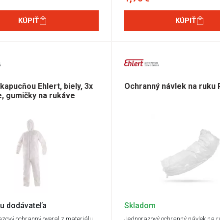
KÚPIŤ
KÚPIŤ
kapucňou Ehlert, biely, 3x
Ochranný návlek na ruku 
e, gumičky na rukáve
u dodávateľa
Skladom
razový ochranný overal z materiálu
Jednorazový ochranný návlek na r