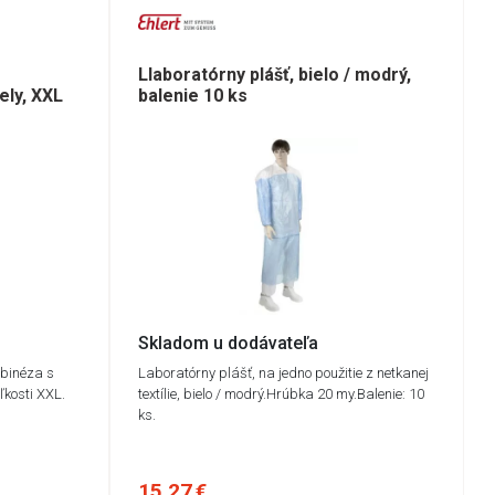
Llaboratórny plášť, bielo / modrý,
ely, XXL
balenie 10 ks
Skladom u dodávateľa
binéza s
Laboratórny plášť, na jedno použitie z netkanej
ľkosti XXL.
textílie, bielo / modrý.Hrúbka 20 my.Balenie: 10
ks.
15,27 €