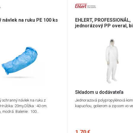
 návlek na ruku PE 100 ks
EHLERT, PROFESSIONÁL,
jednorázový PP overal, bi
Skladom u dodávateľa
 ochranný návlek na ruku z
Jednorazová polypropylénová kom
. Hrúbka: 20my.Dĺžka : 40 cm.
kapucňou, golierom a zipsom vo ve
a, modrá. Balenie : 100…
1,70 €