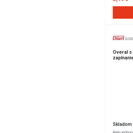
Overal s 
zapínani
Skladom 
Biely jedno