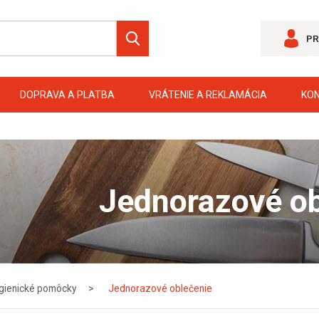
PR
DOPRAVA A PLATBA
VRÁTENIE A REKLAMÁCIA
KO
Jednorazové ob
gienické pomôcky
Jednorazové oblečenie