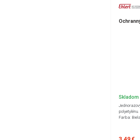
Ochranný
Skladom
Jednorazový
polyetylénu
Farba: Biel
3,49 €