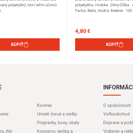
aný polyetylén), tvorí veľmi účinnú
polyetylénu. Hrúbka: 20my.Dĺžka : 
i…
Farba: Biela, modrá. Balenie : 100
4,80 €
KÚPIŤ
KÚPIŤ
E
INFORMÁC
Korenie
O spoločnosti
senie
Umelé črevá a sieťky
Veľkoobchod
Prepravky, boxy, obaly
Doprava a poš
y, ihly
Konzervy, viečka a
Vrátenie a rek