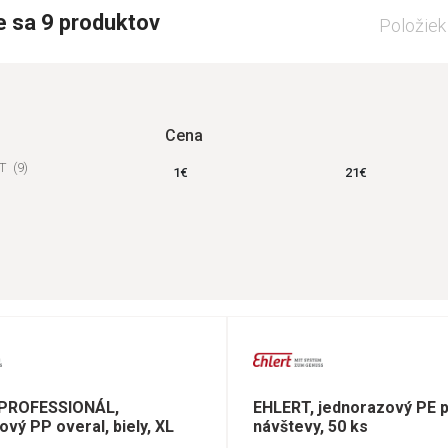
e sa 9 produktov
Položiek
Cena
RT
(9)
1
€
21
€
 PROFESSIONÁL,
EHLERT, jednorazový PE p
ový PP overal, biely, XL
návštevy, 50 ks