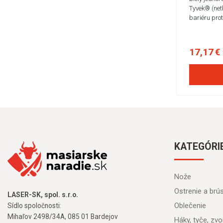
Tyvek® (netk
bariéru prot
17,17 €
KATEGÓRI
Nože
Ostrenie a brú
LASER-SK, spol. s.r.o.
Oblečenie
Sídlo spoločnosti:
Mihaľov 2498/34A, 085 01 Bardejov
Háky, tyče, zvon