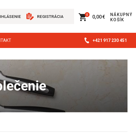
NÁKUPNÝ
0
0,00 €
IHLÁSENIE
REGISTRÁCIA
KOŠÍK
+421 917 230 451
NTAKT
lečenie