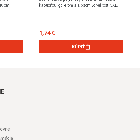
40 cm.
kapucňou, golierom a zipsom vo veľkosti 3XL.
…
1,74 €
KÚPIŤ
IE
tovné
lamácia