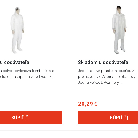
u dodávateľa
Skladom u dodávateľa
á polypropylénová kombinéza s
Jednorazové plášť s kapucňou z po
olierom a zipsom vo veľkosti XL.
pre návštevy. Zapínanie plastovým
Jedna veľkosť. Rozmery :…
20,29 €
KÚPIŤ
KÚPIŤ