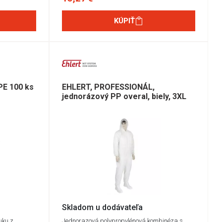
KÚPIŤ
PE 100 ks
EHLERT, PROFESSIONÁL,
jednorázový PP overal, biely, 3XL
Skladom u dodávateľa
uku z
Jednorazová polypropylénová kombinéza s