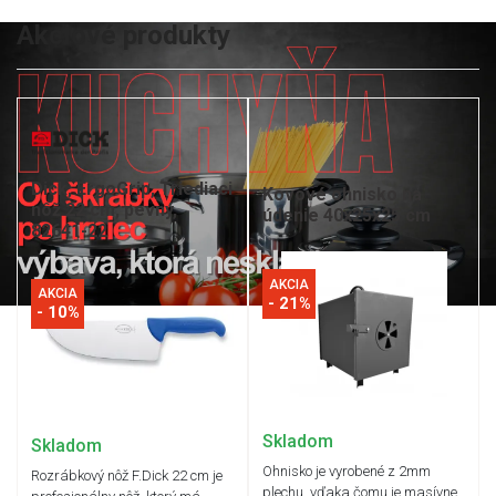
Akciové produkty
Dick, ErgoGrip, Triediaci
Kovové ohnisko na
nôž 22 cm, pevný,
údenie 40x25x25 cm
82641-22
AKCIA
AKCIA
- 21%
- 10%
Skladom
Skladom
Ohnisko je vyrobené z 2mm
Rozrábkový nôž F.Dick 22 cm je
plechu, vďaka čomu je masívne.