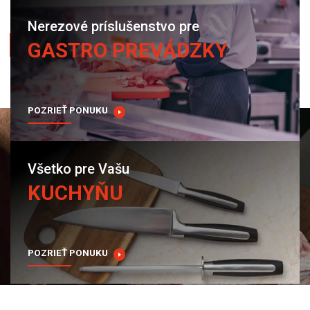
Nerezové príslušenstvo pre
ZOBRAZIŤ
GASTRO PREVÁDZKY
POZRIEŤ PONUKU
Všetko pre Vašu
KUCHYŇU
POZRIEŤ PONUKU