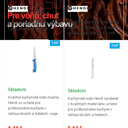
Kuchynský nôž Hendi na
Kuchynský nôž Hendi na
mliečne výrobky, chlieb
ryby, modrý, 15 cm
a lahôdky, biely, 13 cm
TOP
TOP
Skladom
Skladom
Kvalitné kuchynské nože značky
Kuchynské nože Hendi vyrobené
Hendi sú určené pre
z kvalitných materiálov, určené
profesionálne kuchyne v
pre profesionálne kuchyne v
reštauráciách a hoteloch, svoje…
reštauráciách a hoteloch…
6,46 €
5,64 €