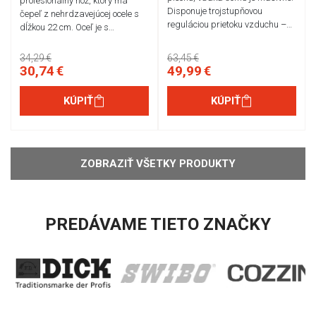
profesionálny nôž, ktorý má
Disponuje trojstupňovou
čepeľ z nehrdzavejúcej ocele s
reguláciou prietoku vzduchu –…
dĺžkou 22 cm. Oceľ je s…
34,29 €
63,45 €
30,74 €
49,99 €
KÚPIŤ
KÚPIŤ
ZOBRAZIŤ VŠETKY PRODUKTY
PREDÁVAME TIETO ZNAČKY