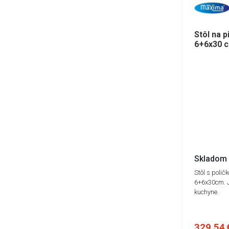
Stôl na 
6+6x30 
Skladom 
Stôl s poli
6+6x30cm. J
kuchyne.
329,54 