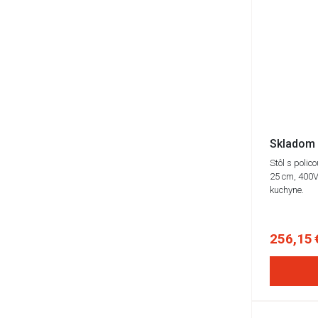
Skladom 
Stôl s polic
25 cm, 400V,
kuchyne.
256,15 