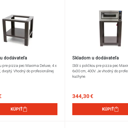
u dodávateľa
Skladom u dodávateľa
ou pre pizza pec Maxima Deluxe, 4 x
Stôl s poličkou pre pizza pec Max
 dvojitý. Vhodný do profesionálnej
6x30 cm, 400V. Je vhodný do profe
kuchyne.
€
344,30 €
KÚPIŤ
KÚPIŤ