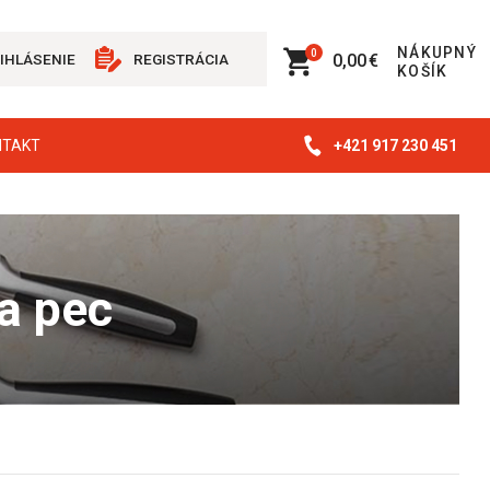
NÁKUPNÝ
0
0,00 €
IHLÁSENIE
REGISTRÁCIA
KOŠÍK
+421 917 230 451
NTAKT
za pec