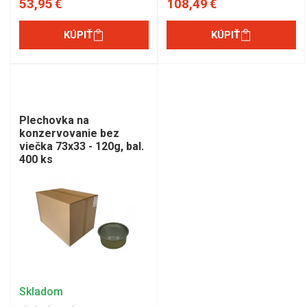
53,95 €
108,49 €
KÚPIŤ
KÚPIŤ
Plechovka na
konzervovanie bez
viečka 73x33 - 120g, bal.
400 ks
Skladom