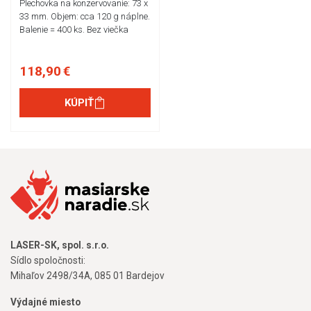
Plechovka na konzervovanie: 73 x
33 mm. Objem: cca 120 g náplne.
Balenie = 400 ks. Bez viečka
118,90 €
KÚPIŤ
LASER-SK, spol. s.r.o.
Sídlo spoločnosti:
Mihaľov 2498/34A, 085 01 Bardejov
Výdajné miesto