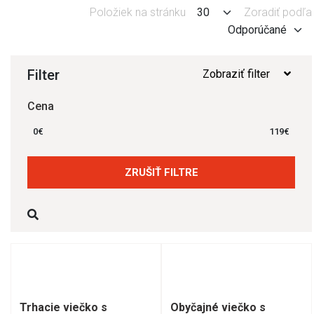
Položiek na stránku
Zoradiť podľa
Filter
Zobraziť filter
Cena
0
€
119
€
ZRUŠIŤ FILTRE
Trhacie viečko s
Obyčajné viečko s