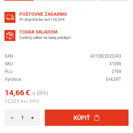
POŠTOVNÉ ZADARMO
Pri objednávke nad 100,00 €
TOVAR SKLADOM
Osobný odber na našej predajni
EAN:
4315822025343
SKU:
41099
PLU:
2769
Výrobca:
EHLERT
14,66 €
s DPH
12,32 €
bez DPH
KÚPIŤ