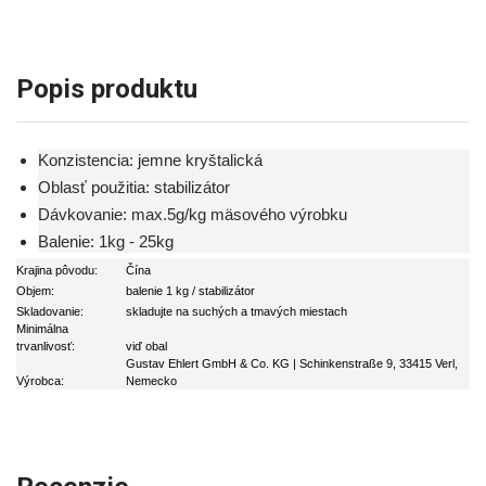
Popis produktu
Konzistencia: jemne kryštalická
Oblasť použitia: stabilizátor
Dávkovanie: max.5g/kg mäsového výrobku
Balenie: 1kg - 25kg
Krajina pôvodu:
Čína
Objem:
balenie 1 kg / stabilizátor
Skladovanie:
skladujte na suchých a tmavých miestach
Minimálna
trvanlivosť:
viď obal
Gustav Ehlert GmbH & Co. KG | Schinkenstraße 9, 33415 Verl,
Výrobca:
Nemecko