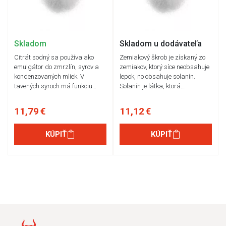
Skladom
Skladom u dodávateľa
Citrát sodný sa používa ako
Zemiakový škrob je získaný zo
emulgátor do zmrzlín, syrov a
zemiakov, ktorý síce neobsahuje
kondenzovaných mliek. V
lepok, no obsahuje solanín.
tavených syroch má funkciu…
Solanín je látka, ktorá…
11,79 €
11,12 €
KÚPIŤ
KÚPIŤ