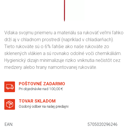
Vďaka svojmu priemeru a materiálu sa rukoväť veľmi ľahko
drží aj v chladnom prostredí (napríklad v chladiarňach).
Tieto rukoväte sú o 6% ľahšie ako naše rukoväte zo
sklenených vlákien a sú rovnako odolné voči chemikáliám.
Hygienický dizajn minimalizuje riziko vniknutia nečistôt cez
medzery alebo hrany namontovanej rukoväte.
POŠTOVNÉ ZADARMO
Pri objednávke nad 100,00 €
TOVAR SKLADOM
Osobný odber na našej predajni
EAN:
5705020296246