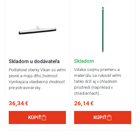
Skladom
Skladom u dodávateľa
Vďaka svojmu priemeru a
Podlahové stierky Vikan sú veľmi
materiálu sa rukoväť veľmi
pevné a majú dlhú životnosť.
ľahko drží aj v chladnom
Vynikajúca všeobecná vhodnosť
prostredí (napríklad v
pre potravinársky…
chladiarňach).…
36,34 €
26,14 €
KÚPIŤ
KÚPIŤ