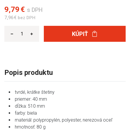
9,79 €
s DPH
7,96 €
bez DPH
KÚPIŤ
Popis produktu
tvrdé, krátke štetiny
priemer: 40 mm
dĺžka: 510 mm
farby: biela
materiál: polypropylén, polyester, nerezová oceľ
hmotnosť: 80 g