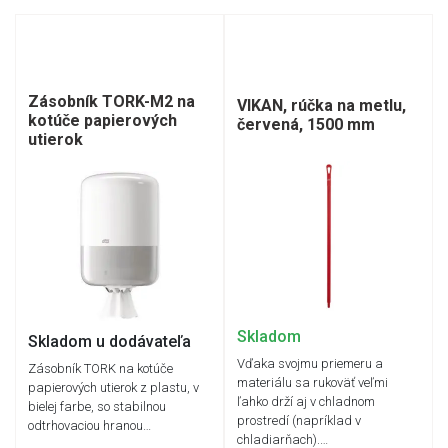
Zásobník TORK-M2 na
VIKAN, rúčka na metlu,
kotúče papierových
červená, 1500 mm
utierok
Skladom
Skladom u dodávateľa
Vďaka svojmu priemeru a
Zásobník TORK na kotúče
materiálu sa rukoväť veľmi
papierových utierok z plastu, v
ľahko drží aj v chladnom
bielej farbe, so stabilnou
prostredí (napríklad v
odtrhovaciou hranou…
chladiarňach).…