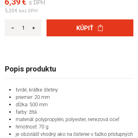
6,39 €
s DPH
5,20 €
bez DPH
KÚPIŤ
Popis produktu
tvrdé, krátke štetiny
priemer: 20 mm
dĺžka: 500 mm
farby: žltá
materiál: polypropylén, polyester, nerezová oceľ
hmotnosť: 70 g
je obzvlášť vhodný ako na čistenie v ťažko prístupných