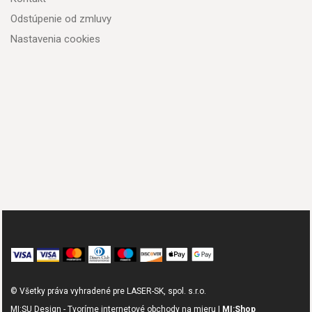
Odstúpenie od zmluvy
Nastavenia cookies
© Všetky práva vyhradené pre LASER-SK, spol. s.r.o.
MI:SU Design - Tvoríme internetové obchody na mieru |
MI:Shop