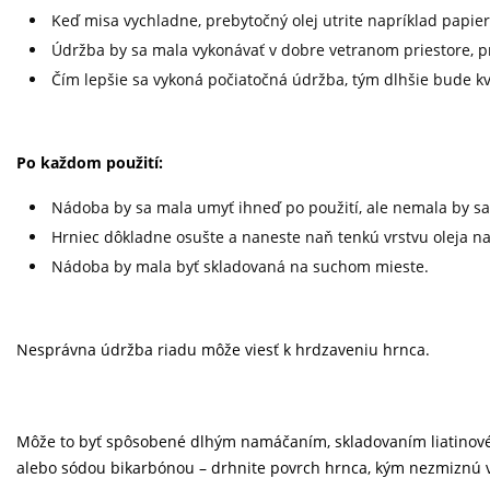
Keď misa vychladne, prebytočný olej utrite napríklad papie
Údržba by sa mala vykonávať v dobre vetranom priestore, p
Čím lepšie sa vykoná počiatočná údržba, tým dlhšie bude kv
Po každom použití:
Nádoba by sa mala umyť ihneď po použití, ale nemala by sa
Hrniec dôkladne osušte a naneste naň tenkú vrstvu oleja na
Nádoba by mala byť skladovaná na suchom mieste.
Nesprávna údržba riadu môže viesť k hrdzaveniu hrnca.
Môže to byť spôsobené dlhým namáčaním, skladovaním liatinovéh
alebo sódou bikarbónou – drhnite povrch hrnca, kým nezmiznú vše