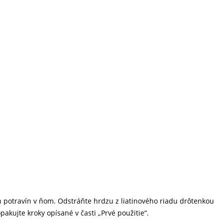
 potravín v ňom. Odstráňte hrdzu z liatinového riadu drôtenkou
kujte kroky opísané v časti „Prvé použitie“.