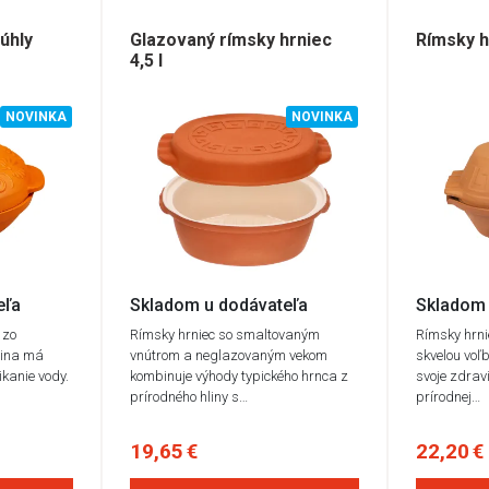
úhly
Glazovaný rímsky hrniec
Rímsky h
4,5 l
NOVINKA
NOVINKA
eľa
Skladom u dodávateľa
Skladom 
 zo
Rímsky hrniec so smaltovaným
Rímsky hrnie
Hlina má
vnútrom a neglazovaným vekom
skvelou voľb
ikanie vody.
kombinuje výhody typického hrnca z
svoje zdrav
prírodného hliny s…
prírodnej…
19,65 €
22,20 €