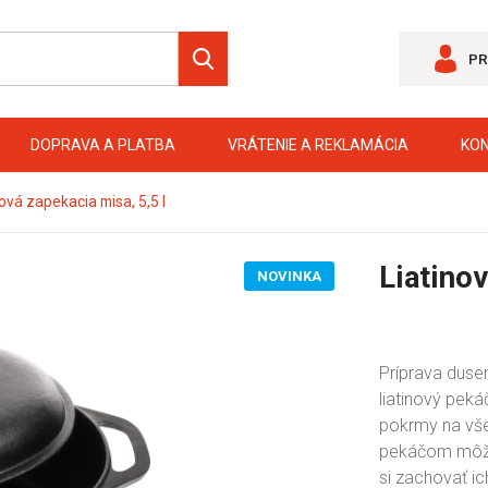
PR
DOPRAVA A PLATBA
VRÁTENIE A REKLAMÁCIA
KO
nová zapekacia misa, 5,5 l
Liatinov
NOVINKA
Príprava duse
liatinový pek
pokrmy na vše
pekáčom môžet
si zachovať ich