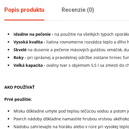
Popis produktu
Recenzie (0)
Ideálne na pečenie -
na použitie na všetkých typoch sporáko
Vysoká kvalita -
liatina rovnomerne rozvádza teplo a dlho 
Skvelé
na dusenie a pečenie mäsových gulášov, omáčok, du
Roky -
pri správnej a pravidelnej údržbe zostane hrniec f
Veľká kapacita -
oválny tvar s objemom 5,5 l sa zmestí do c
AKO POUŽÍVAŤ
Prvé použitie:
Misku dôkladne umyte pod teplou tečúcou vodou a potom ju
Povrch nádoby dôkladne namastite hrubou vrstvou akéhokoľve
Nádobu zahrievajte na horáku alebo v rúre pri vysokej teplo