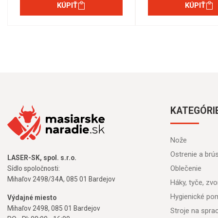
KÚPIŤ
KÚPIŤ
KATEGÓRI
Nože
Ostrenie a brú
LASER-SK, spol. s.r.o.
Oblečenie
Sídlo spoločnosti:
Mihaľov 2498/34A, 085 01 Bardejov
Háky, tyče, zvon
Hygienické po
Výdajné miesto
Mihaľov 2498, 085 01 Bardejov
Stroje na spr