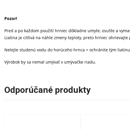
Pozor!
Pred a po každom použití hrniec dôkladne umyte, osušte a vymas
Liatina je citlivá na náhle zmeny teploty, preto hrniec ohrievaj
Nelejte studenú vodu do horúceho hrnca = ochránite tým liatin
Výrobok by sa nemal umývať v umývačke riadu.
Odporúčané produkty