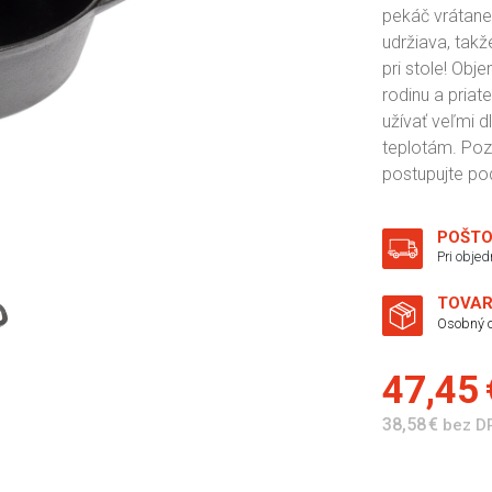
pekáč vrátane
udržiava, takž
pri stole! Obj
rodinu a priat
užívať veľmi 
teplotám. Poz
postupujte po
POŠTO
Pri obje
TOVAR
Osobný o
47,45
38,58 €
bez D