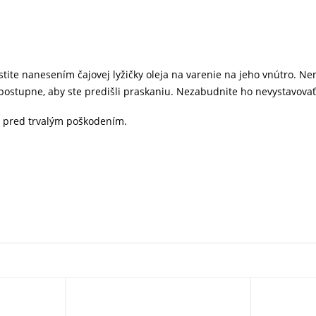
tite nanesením čajovej lyžičky oleja na varenie na jeho vnútro. 
te postupne, aby ste predišli praskaniu. Nezabudnite ho nevystavov
u pred trvalým poškodením.