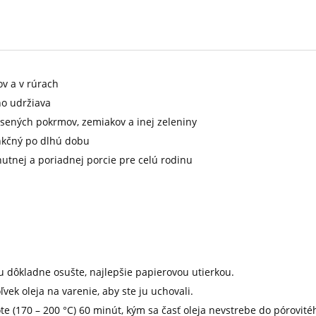
v a v rúrach
ho udržiava
sených pokrmov, zemiakov a inej zeleniny
unkčný po dlhú dobu
hutnej a poriadnej porcie pre celú rodinu
 dôkladne osušte, najlepšie papierovou utierkou.
k oleja na varenie, aby ste ju uchovali.
te (170 – 200 °C) 60 minút, kým sa časť oleja nevstrebe do pórovit