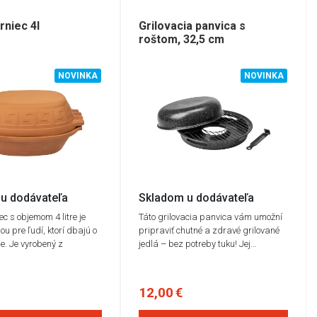
rniec 4l
Grilovacia panvica s
roštom, 32,5 cm
NOVINKA
NOVINKA
u dodávateľa
Skladom u dodávateľa
c s objemom 4 litre je
​​​​​​​Táto grilovacia panvica vám umožní
ou pre ľudí, ktorí dbajú o
pripraviť chutné a zdravé grilované
ie. Je vyrobený z
jedlá – bez potreby tuku! Jej…
12,00 €