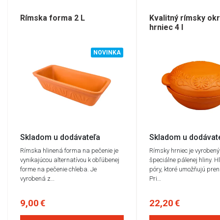
Rímska forma 2 L
Kvalitný rímsky okr
hrniec 4 l
NOVINKA
Skladom u dodávateľa
Skladom u dodávat
Rímska hlinená forma na pečenie je
Rímsky hrniec je vyrobený
vynikajúcou alternatívou k obľúbenej
špeciálne pálenej hliny. 
forme na pečenie chleba. Je
póry, ktoré umožňujú pren
vyrobená z…
Pri…
9,00 €
22,20 €