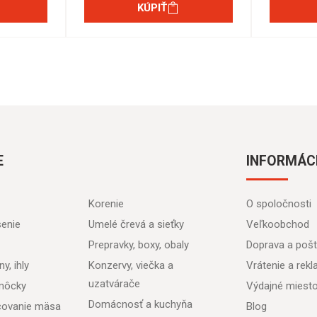
KÚPIŤ
E
INFORMÁC
Korenie
O spoločnosti
senie
Umelé črevá a sieťky
Veľkoobchod
Prepravky, boxy, obaly
Doprava a poš
y, ihly
Konzervy, viečka a
Vrátenie a rek
uzatvárače
môcky
Výdajné miest
Domácnosť a kuchyňa
acovanie mäsa
Blog