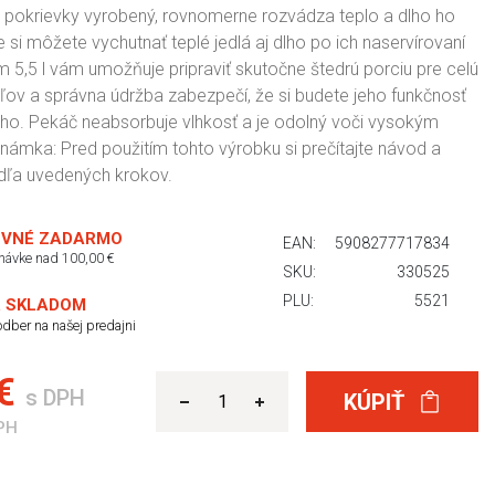
 pokrievky vyrobený, rovnomerne rozvádza teplo a dlho ho
e si môžete vychutnať teplé jedlá aj dlho po ich naservírovaní
em 5,5 l vám umožňuje pripraviť skutočne štedrú porciu pre celú
eľov a správna údržba zabezpečí, že si budete jeho funkčnosť
dlho. Pekáč neabsorbuje vlhkosť a je odolný voči vysokým
námka: Pred použitím tohto výrobku si prečítajte návod a
dľa uvedených krokov.
VNÉ ZADARMO
EAN:
5908277717834
dnávke nad 100,00 €
SKU:
330525
PLU:
5521
 SKLADOM
dber na našej predajni
 €
s DPH
KÚPIŤ
PH