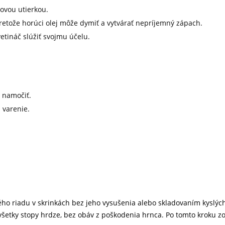
rovou utierkou.
retože horúci olej môže dymiť a vytvárať nepríjemný zápach.
etináč slúžiť svojmu účelu.
 namočiť.
 varenie.
o riadu v skrinkách bez jeho vysušenia alebo skladovaním kyslých
tky stopy hrdze, bez obáv z poškodenia hrnca. Po tomto kroku zopa