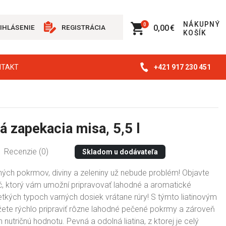
NÁKUPNÝ
0
0,00 €
IHLÁSENIE
REGISTRÁCIA
KOŠÍK
+421 917 230 451
NTAKT
á zapekacia misa, 5,5 l
Recenzie (0)
Skladom u dodávateľa
ných pokrmov, diviny a zeleniny už nebude problém! Objavte
áč, ktorý vám umožní pripravovať lahodné a aromatické
tkých typoch varných dosiek vrátane rúry! S týmto liatinovým
e rýchlo pripraviť rôzne lahodné pečené pokrmy a zároveň
 nutričnú hodnotu. Pevná a odolná liatina, z ktorej je celý