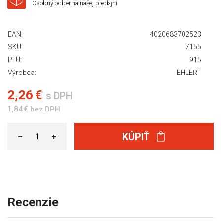
Osobný odber na našej predajni
EAN:
4020683702523
SKU:
7155
PLU:
915
Výrobca:
EHLERT
2,26 €
s DPH
1,84 €
bez DPH
KÚPIŤ
Recenzie