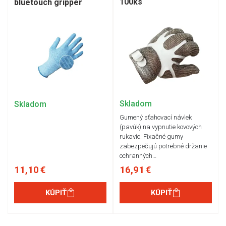
100ks
bluetouch gripper
Skladom
Skladom
Gumený sťahovací návlek
(pavúk) na vypnutie kovových
rukavíc. Fixačné gumy
zabezpečujú potrebné držanie
ochranných…
11,10 €
16,91 €
KÚPIŤ
KÚPIŤ