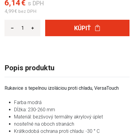
6,14 €
s DPH
4,99 €
bez DPH
KÚPIŤ
Popis produktu
Rukavice s tepelnou izoláciou proti chladu, VersaTouch
Farba modrá
Dĺžka: 230-260 mm
Materiál: bezšvový termálny akrylový úplet
nositeľné na oboch stranách
Krátkodobá ochrana proti chladu: -30 ° C