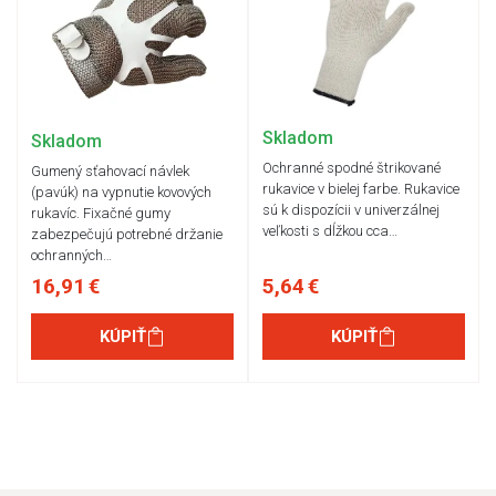
Skladom
Skladom
Ochranné spodné štrikované
Gumený sťahovací návlek
rukavice v bielej farbe. Rukavice
(pavúk) na vypnutie kovových
sú k dispozícii v univerzálnej
rukavíc. Fixačné gumy
veľkosti s dĺžkou cca…
zabezpečujú potrebné držanie
ochranných…
16,91 €
5,64 €
KÚPIŤ
KÚPIŤ