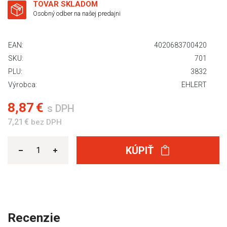
TOVAR SKLADOM
Osobný odber na našej predajni
EAN:
4020683700420
SKU:
701
PLU:
3832
Výrobca:
EHLERT
8,87 €
s DPH
7,21 €
bez DPH
KÚPIŤ
Recenzie