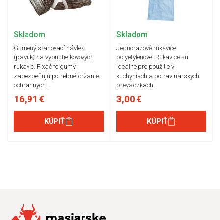
Skladom
Skladom
Gumený sťahovací návlek
Jednorazové rukavice
(pavúk) na vypnutie kovových
polyetylénové. Rukavice sú
rukavíc. Fixačné gumy
ideálne pre použitie v
zabezpečujú potrebné držanie
kuchyniach a potravinárskych
ochranných…
prevádzkach…
16,91 €
3,00 €
KÚPIŤ
KÚPIŤ