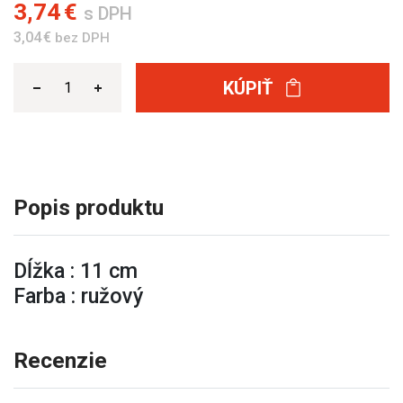
3,74 €
s DPH
3,04 €
bez DPH
KÚPIŤ
Popis produktu
Dĺžka : 11 cm
Farba : ružový
Recenzie