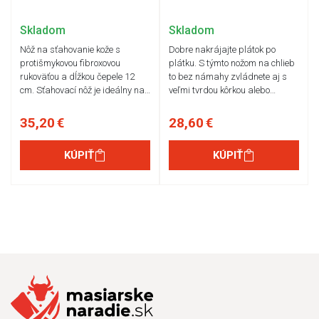
Skladom
Skladom
Nôž na sťahovanie kože s
Dobre nakrájajte plátok po
protišmykovou fibroxovou
plátku. S týmto nožom na chlieb
rukoväťou a dĺžkou čepele 12
to bez námahy zvládnete aj s
cm. Sťahovací nôž je ideálny na…
veľmi tvrdou kôrkou alebo…
35,20 €
28,60 €
KÚPIŤ
KÚPIŤ