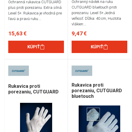
Ochranný návlek na ruku
Ochranná rukavica CUTGUARD
CUTGUARD bluetouch proti
plus proti porezaniu. Extra silná.
porezaniu: Level 5+.Jedná
Level 5+. Rukavica je vhodná pre
veľkosť. Dĺžka: 40 cm, Hustota
ľavú a pravú ruku.…
vlákien:…
15,63 €
9,47 €
KÚPIŤ
KÚPIŤ
Rukavica proti
Rukavica proti
porezaniu, CUTGUARD
porezaniu, CUTGUARD
bluetouch