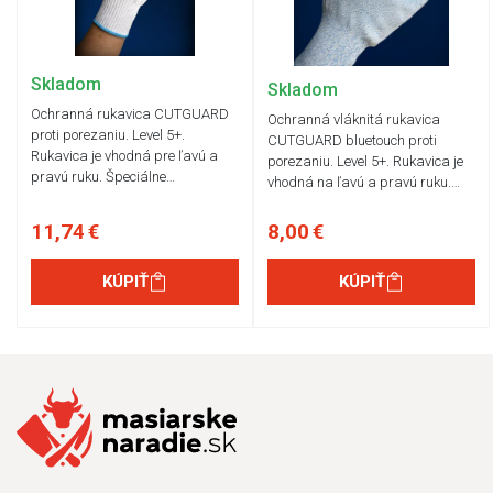
Skladom
Skladom
Ochranná rukavica CUTGUARD
Ochranná vláknitá rukavica
proti porezaniu. Level 5+.
CUTGUARD bluetouch proti
Rukavica je vhodná pre ľavú a
porezaniu. Level 5+. Rukavica je
pravú ruku. Špeciálne…
vhodná na ľavú a pravú ruku.…
11,74 €
8,00 €
KÚPIŤ
KÚPIŤ