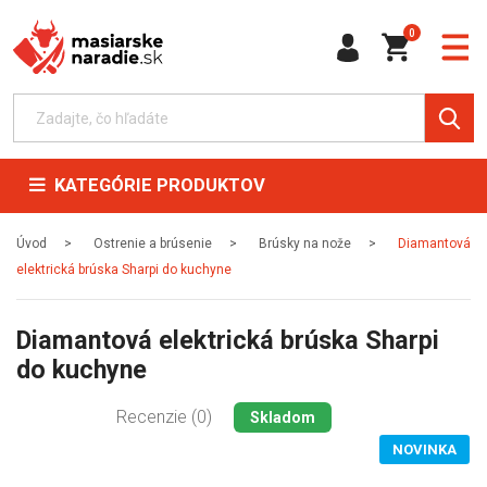
0
KATEGÓRIE PRODUKTOV
Úvod
Ostrenie a brúsenie
Brúsky na nože
Diamantová
elektrická brúska Sharpi do kuchyne
Diamantová elektrická brúska Sharpi
do kuchyne
Recenzie (0)
Skladom
NOVINKA