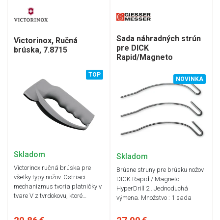
Sada náhradných strún
Victorinox, Ručná
pre DICK
brúska, 7.8715
Rapid/Magneto
TOP
NOVINKA
Skladom
Skladom
Victorinox ručná brúska pre
Brúsne struny pre brúsku nožov
všetky typy nožov. Ostriaci
DICK Rapid / Magneto
mechanizmus tvoria platničky v
HyperDrill 2 . Jednoduchá
tvare V z tvrdokovu, ktoré…
výmena. Množstvo : 1 sada