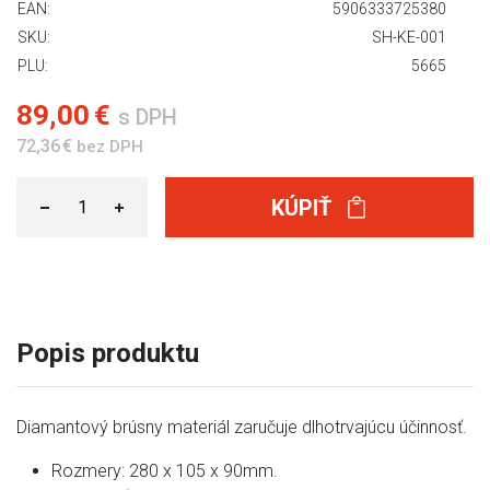
EAN:
5906333725380
SKU:
SH-KE-001
PLU:
5665
89,00 €
s DPH
72,36 €
bez DPH
KÚPIŤ
Popis produktu
Diamantový brúsny materiál zaručuje dlhotrvajúcu účinnosť.
Rozmery: 280 x 105 x 90mm.