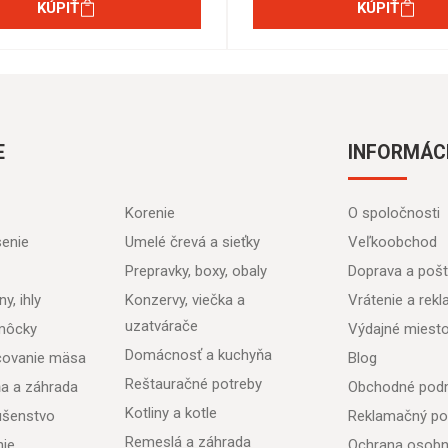
KÚPIŤ
KÚPIŤ
E
INFORMÁC
Korenie
O spoločnosti
senie
Umelé črevá a sieťky
Veľkoobchod
Prepravky, boxy, obaly
Doprava a poš
y, ihly
Konzervy, viečka a
Vrátenie a rek
uzatvárače
môcky
Výdajné miest
Domácnosť a kuchyňa
acovanie mäsa
Blog
Reštauračné potreby
ňa a záhrada
Obchodné pod
Kotliny a kotle
lušenstvo
Reklamačný po
Remeslá a záhrada
nie
Ochrana osobn