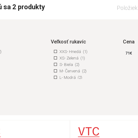
 sa 2 produkty
Položiek
Veľkosť rukavíc
Cena
)
XXS- Hnedá
(1)
71
€
XS- Zelená
(1)
S- Biela
(2)
M- Červená
(2)
L- Modrá
(2)
XL- Oranžová
(2)