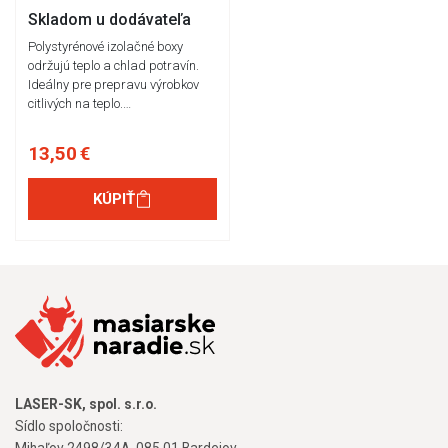
Skladom u dodávateľa
Polystyrénové izolačné boxy
održujú teplo a chlad potravín.
Ideálny pre prepravu výrobkov
citlivých na teplo.…
13,50 €
KÚPIŤ
LASER-SK, spol. s.r.o.
Sídlo spoločnosti:
Mihaľov 2498/34A, 085 01 Bardejov