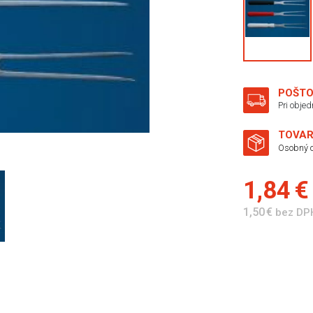
POŠTO
Pri obje
TOVAR
Osobný o
1,84 
1,50 €
bez DP