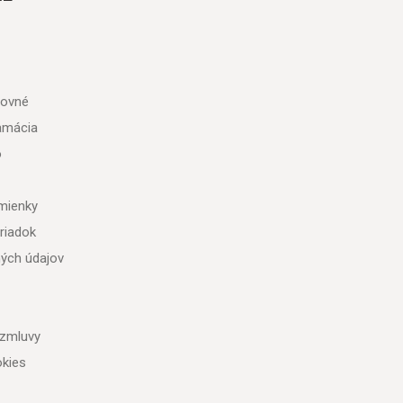
tovné
lamácia
o
mienky
riadok
ých údajov
 zmluvy
kies