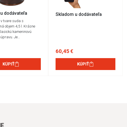
u dodávateľa
Skladom u dodávateľa
c v tvare suda s
má objem 4,5 l. Krásne
klasickú kameninovú
súpravu. Je…
60,45 €
KÚPIŤ
KÚPIŤ
IE