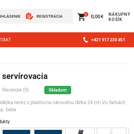
NÁKUPNÝ
0
0,00 €
IHLÁSENIE
REGISTRÁCIA
KOŠÍK
+421 917 230 451
NTAKT
 servírovacia
Recenzie (0)
Skladom
idlička nerez s plastovou rukoväťou dlžka 24 cm.Vo farbách :
á, biela
dukty