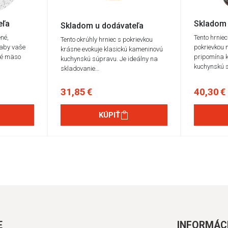
eľa
Skladom 
Skladom u dodávateľa
né,
Tento hrnie
Tento okrúhly hrniec s pokrievkou
 aby vaše
pokrievkou 
krásne evokuje klasickú kameninovú
né mäso
pripomína 
kuchynskú súpravu. Je ideálny na
kuchynskú 
skladovanie…
31,85 €
40,30 €
KÚPIŤ
E
INFORMÁC