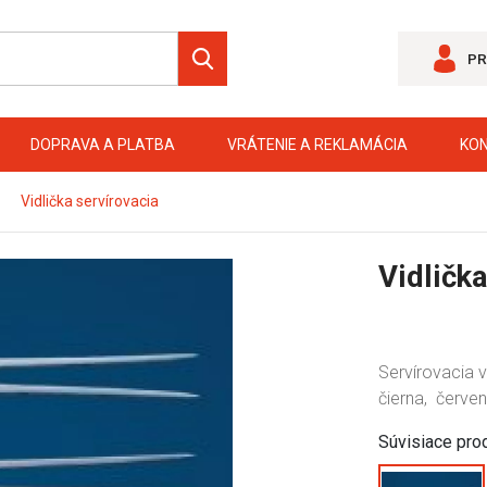
PR
DOPRAVA A PLATBA
VRÁTENIE A REKLAMÁCIA
KO
Vidlička servírovacia
Vidlička
Servírovacia v
čierna, červen
Súvisiace pro