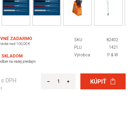
VNÉ ZADARMO
SKU:
82402
dnávke nad 100,00 €
PLU:
1421
Výrobca:
P & W
 SKLADOM
dber na našej predajni
€
s DPH
KÚPIŤ
H