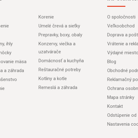
Korenie
O spoločnosti
senie
Umelé črevá a sieťky
Veľkoobchod
Prepravky, boxy, obaly
Doprava a poš
y, ihly
Konzervy, viečka a
Vrátenie a rek
uzatvárače
môcky
Výdajné miest
Domácnosť a kuchyňa
acovanie mäsa
Blog
Reštauračné potreby
ňa a záhrada
Obchodné pod
Kotliny a kotle
lušenstvo
Reklamačný po
Remeslá a záhrada
nie
Ochrana osobn
Mapa stránky
Kontakt
Odstúpenie od
Nastavenia coo