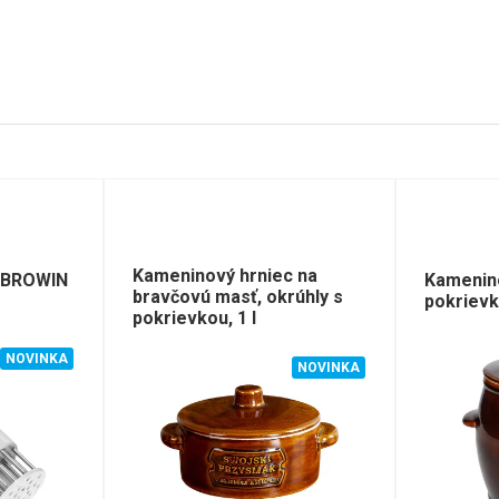
Kameninový hrniec na
 BROWIN
Kamenin
bravčovú masť, okrúhly s
pokrievko
pokrievkou, 1 l
NOVINKA
NOVINKA