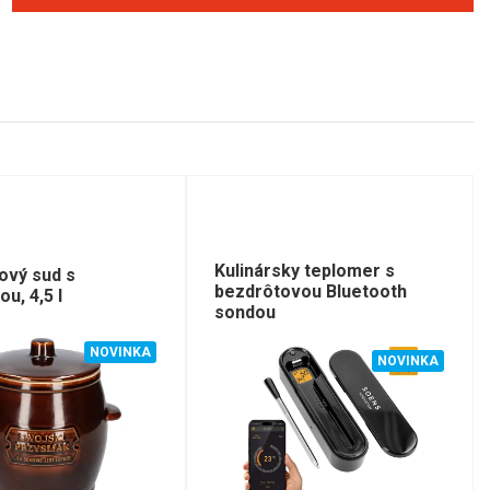
Kulinársky teplomer s
ový sud s
bezdrôtovou Bluetooth
u, 4,5 l
sondou
NOVINKA
NOVINKA