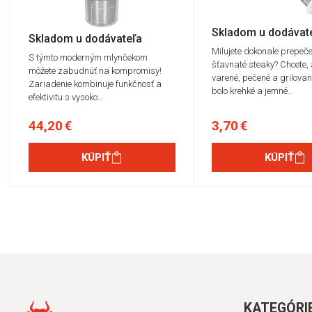
Skladom u dodávat
Skladom u dodávateľa
Milujete dokonale prepeče
S týmto moderným mlynčekom
šťavnaté steaky? Chcete,
môžete zabudnúť na kompromisy!
varené, pečené a grilova
Zariadenie kombinuje funkčnosť a
bolo krehké a jemné…
efektivitu s vysoko…
44,20 €
3,70 €
KÚPIŤ
KÚPIŤ
KATEGÓRI