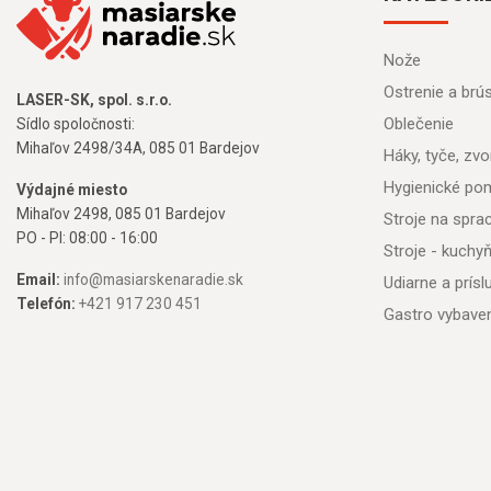
Nože
Ostrenie a brú
LASER-SK, spol. s.r.o.
Oblečenie
Sídlo spoločnosti:
Mihaľov 2498/34A, 085 01 Bardejov
Háky, tyče, zvon
Hygienické po
Výdajné miesto
Mihaľov 2498, 085 01 Bardejov
Stroje na spr
PO - PI: 08:00 - 16:00
Stroje - kuchy
Email:
info@masiarskenaradie.sk
Udiarne a prís
Telefón:
+421 917 230 451
Gastro vybave