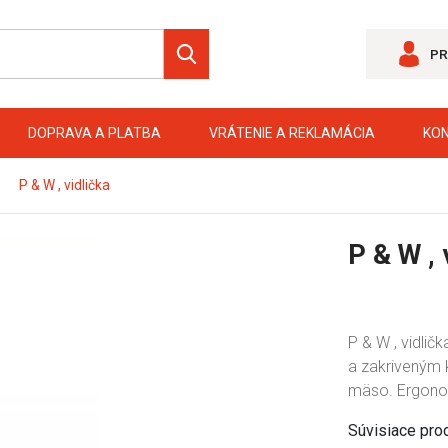
PR
DOPRAVA A PLATBA
VRÁTENIE A REKLAMÁCIA
KO
P & W , vidlička
P & W , 
P & W , vidli
a zakriveným 
mäso. Ergonomi
Súvisiace pro