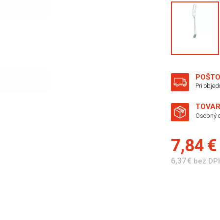
POŠTO
Pri obje
TOVAR
Osobný o
7,84 
6,37 €
bez DP