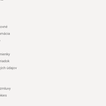
tovné
lamácia
o
mienky
riadok
ých údajov
 zmluvy
kies