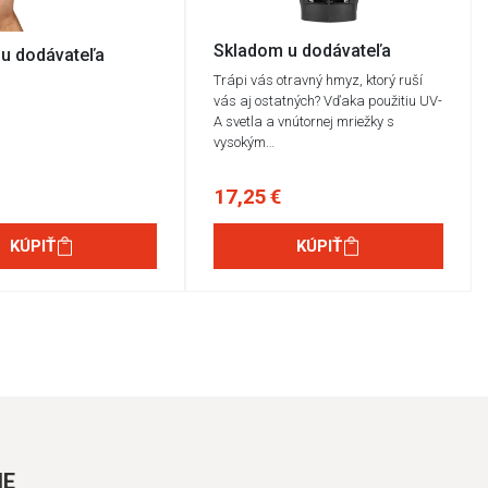
Skladom u dodávateľa
u dodávateľa
Trápi vás otravný hmyz, ktorý ruší
vás aj ostatných? Vďaka použitiu UV-
A svetla a vnútornej mriežky s
vysokým…
17,25 €
KÚPIŤ
KÚPIŤ
IE