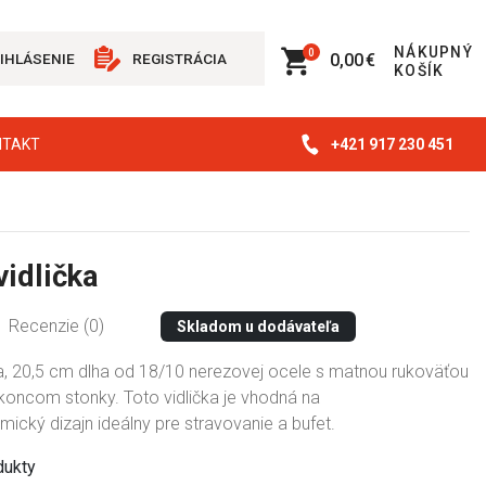
NÁKUPNÝ
0
0,00 €
IHLÁSENIE
REGISTRÁCIA
KOŠÍK
+421 917 230 451
NTAKT
vidlička
Recenzie (0)
Skladom u dodávateľa
čka, 20,5 cm dlha od 18/10 nerezovej ocele s matnou rukoväťou
koncom stonky. Toto vidlička je vhodná na
cký dizajn ideálny pre stravovanie a bufet.
dukty