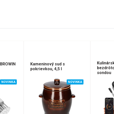
Kulinárs
 BROWIN
Kameninový sud s
bezdrôt
pokrievkou, 4,5 l
sondou
NOVINKA
NOVINKA