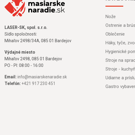
Nože
Ostrenie a brú
LASER-SK, spol. s.r.o.
Oblečenie
Sídlo spoločnosti:
Mihaľov 2498/34A, 085 01 Bardejov
Háky, tyče, zvon
Hygienické po
Výdajné miesto
Mihaľov 2498, 085 01 Bardejov
Stroje na spr
PO - PI: 08:00 - 16:00
Stroje - kuchy
Email:
info@masiarskenaradie.sk
Udiarne a prís
Telefón:
+421 917 230 451
Gastro vybave