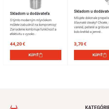
Skladom u dodávat
Skladom u dodávateľa
Milujete dokonale prepeče
S týmto moderným mlynčekom
šťavnaté steaky? Chcete,
môžete zabudnúť na kompromisy!
varené, pečené a grilova
Zariadenie kombinuje funkčnosť a
bolo krehké a jemné…
efektivitu s vysoko…
44,20 €
3,70 €
KÚPIŤ
KÚPIŤ
KATEGÓRI