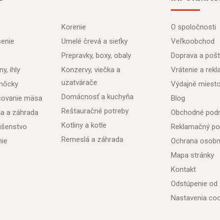
Korenie
O spoločnosti
senie
Umelé črevá a sieťky
Veľkoobchod
Prepravky, boxy, obaly
Doprava a poš
y, ihly
Konzervy, viečka a
Vrátenie a rek
uzatvárače
môcky
Výdajné miest
Domácnosť a kuchyňa
acovanie mäsa
Blog
Reštauračné potreby
ňa a záhrada
Obchodné pod
Kotliny a kotle
lušenstvo
Reklamačný po
Remeslá a záhrada
nie
Ochrana osobn
Mapa stránky
Kontakt
Odstúpenie od
Nastavenia coo