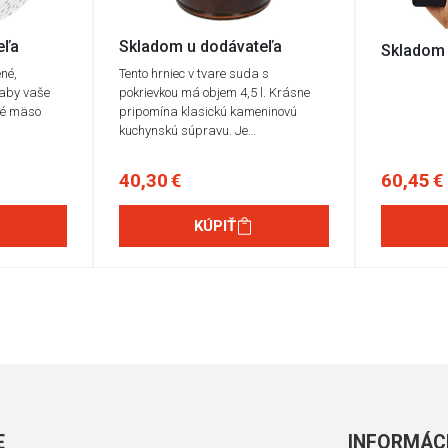
eľa
Skladom u dodávateľa
Skladom 
né,
Tento hrniec v tvare suda s
 aby vaše
pokrievkou má objem 4,5 l. Krásne
né mäso
pripomína klasickú kameninovú
kuchynskú súpravu. Je…
40,30 €
60,45 €
KÚPIŤ
E
INFORMÁC