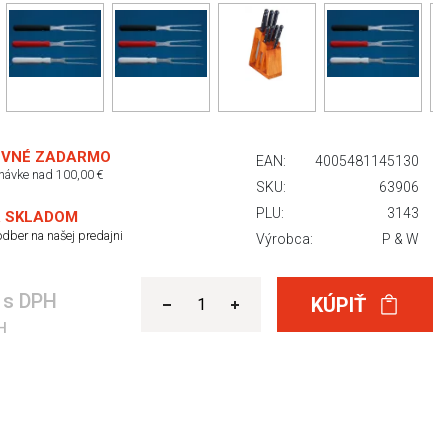
VNÉ ZADARMO
EAN:
4005481145130
dnávke nad 100,00 €
SKU:
63906
PLU:
3143
 SKLADOM
dber na našej predajni
Výrobca:
P & W
€
s DPH
KÚPIŤ
H