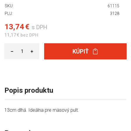
SKU:
61115
PLU:
3128
13,74 €
s DPH
11,17 €
bez DPH
KÚPIŤ
Popis produktu
13cm dlhá. Ideálna pre mäsový pult.