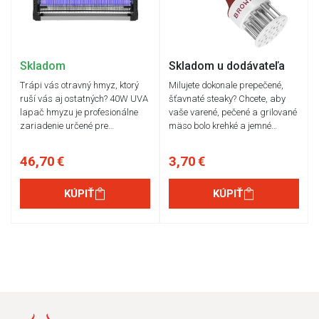
Skladom
Skladom u dodávateľa
Trápi vás otravný hmyz, ktorý
Milujete dokonale prepečené,
ruší vás aj ostatných? 40W UVA
šťavnaté steaky? Chcete, aby
lapač hmyzu je profesionálne
vaše varené, pečené a grilované
zariadenie určené pre…
mäso bolo krehké a jemné…
46,70 €
3,70 €
KÚPIŤ
KÚPIŤ