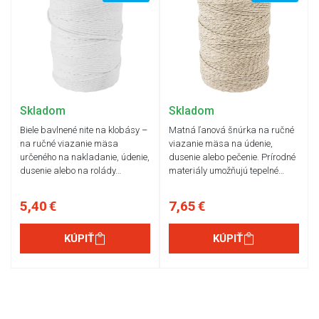
Skladom
Skladom
Biele bavlnené nite na klobásy –
Matná ľanová šnúrka na ručné
na ručné viazanie mäsa
viazanie mäsa na údenie,
určeného na nakladanie, údenie,
dusenie alebo pečenie. Prírodné
dusenie alebo na rolády…
materiály umožňujú tepelné…
5,40 €
7,65 €
KÚPIŤ
KÚPIŤ