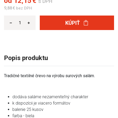
od
12,15 €
s DPH
9,88 €
bez DPH
KÚPIŤ
Popis produktu
Tradičné textilné črevo na výrobu surových salám.
dodáva saláme nezameniteľný charakter
k dispozícii je viacero formátov
balenie 25 kusov
farba - biela