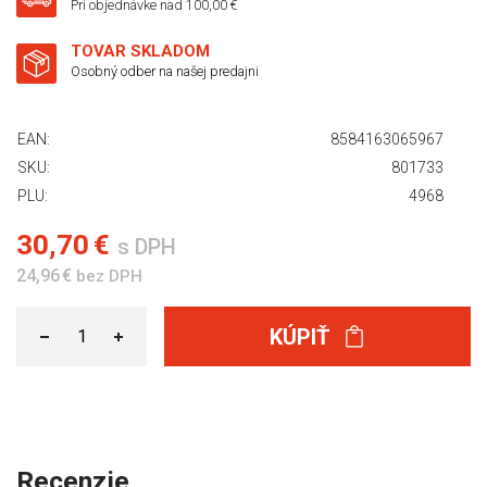
Pri objednávke nad 100,00 €
TOVAR SKLADOM
Osobný odber na našej predajni
EAN:
8584163065967
SKU:
801733
PLU:
4968
30,70 €
s DPH
24,96 €
bez DPH
KÚPIŤ
Recenzie