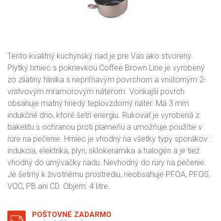
Tento kvalitný kuchynský riad je pre Vás ako stvorený.
Plytký hrniec s pokrievkou Coffee Brown Line je vyrobený
zo zliatiny hliníka s nepriľnavým povrchom a vnútorným 2-
vrstvovým mramorovým náterom. Vonkajší povrch
obsahuje matný hnedý teplovzdorný náter. Má 3 mm
indukčné dno, ktoré šetrí energiu. Rukoväť je vyrobená z
bakelitu s ochranou proti plameňu a umožňuje použitie v
rúre na pečenie. Hrniec je vhodný na všetky typy sporákov :
indukcia, elektrika, plyn, sklokeramika a halogén a je tiež
vhodný do umývačky riadu. Nevhodný do rúry na pečenie.
Je šetrný k životnému prostrediu, neobsahuje PFOA, PFOS,
VOC, PB ani CD. Objem: 4 litre.
POŠTOVNÉ ZADARMO