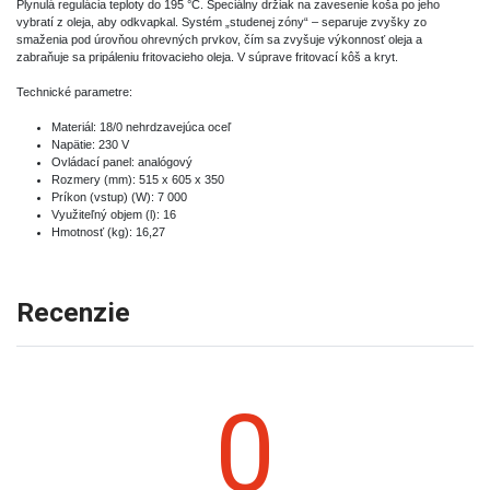
Plynulá regulácia teploty do 195 °C. Špeciálny držiak na zavesenie koša po jeho
vybratí z oleja, aby odkvapkal. Systém „studenej zóny“ – separuje zvyšky zo
smaženia pod úrovňou ohrevných prvkov, čím sa zvyšuje výkonnosť oleja a
zabraňuje sa pripáleniu fritovacieho oleja. V súprave fritovací kôš a kryt.
Technické parametre:
Materiál: 18/0 nehrdzavejúca oceľ
Napätie: 230 V
Ovládací panel: analógový
Rozmery (mm): 515 x 605 x 350
Príkon (vstup) (W): 7 000
Využiteľný objem (l): 16
Hmotnosť (kg): 16,27
Recenzie
0