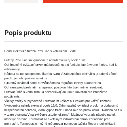
Popis produktu
Hendi elektrická fritéza Profi Line s kohútikom - 2x8L
Fritézy Profi Line sú vyrobené z nehrdzavejúcej ocele 18/0.
Odnímateľný ovládací prvok má bezpečnostnú funkciu, ktorá vypne fritézu, keď je
odstránený.
Nádoba na tuk so spodnou časťou tvaru V zabezpečuje optimálnu „studenú zónu“,
predlžuje dobu požívania tukov.
Čitateľný ovládací panel s ovládačom na reguláciu teploty a kontrolkou.
Ochrana pred prehriatím s tepelnou poistkou, ktorú je možné resetovať.
Fritovací kôš s veľmi dlhou a nezahrievajúcou sa rukoväťou pre intenzívne
používanie.
Všetky fritézy sú vybavené 1 fritovacím košom a 1 vekom pre každú komoru. .
Vyrobené z nehrdzavejúcej ocele 18/0. Odnímateľný ovládací prvok má dodatočnú
bezpečnostnú ochranu, ktorá vypne fritézu, hneď ako sa prvok odloží. Nádoba na tuk
v tvare písmena V na zvýšenie „studenej zóny“. Možnosť vybratia nádoby na tuk
uľahčuje čistenie. Termostat so svetelným indikátorom chráni zariadenie pred
prehriatím. Termostat je možné reštartovať pomocou tlačidla Reset v dolnej časti.