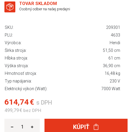
TOVAR SKLADOM
Osobný odber na našej predajni
SKU:
209301
PLU:
4633
Výrobca:
Hendi
Šírka stroja:
51,50 cm
Hĺbka stroja:
61 cm
Výška stroja:
36,90 cm
Hmotnosť stroja:
16,48 kg
Typ napájania:
230 V
Elektrický výkon (Watt):
7000 Watt
614,74 €
s DPH
499,79 €
bez DPH
KÚPIŤ