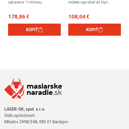
vybavená 11-litrovou…
môžete vyprážať až štyri…
178,86 €
108,04 €
KÚPIŤ
KÚPIŤ
LASER-SK, spol. s.r.o.
Sídlo spoločnosti:
Mihaľov 2498/34A, 085 01 Bardejov