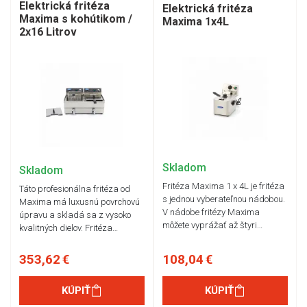
Elektrická fritéza
Elektrická fritéza
Maxima s kohútikom /
Maxima 1x4L
2x16 Litrov
Skladom
Skladom
Fritéza Maxima 1 x 4L je fritéza
Táto profesionálna fritéza od
s jednou vyberateľnou nádobou.
Maxima má luxusnú povrchovú
V nádobe fritézy Maxima
úpravu a skladá sa z vysoko
môžete vyprážať až štyri…
kvalitných dielov. Fritéza…
353,62 €
108,04 €
KÚPIŤ
KÚPIŤ