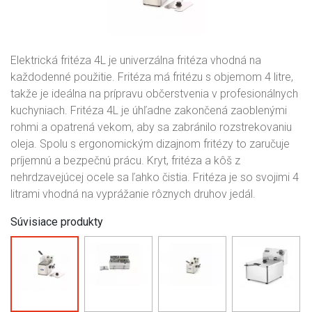
Elektrická fritéza 4L je univerzálna fritéza vhodná na
každodenné použitie. Fritéza má fritézu s objemom 4 litre,
takže je ideálna na prípravu občerstvenia v profesionálnych
kuchyniach. Fritéza 4L je úhľadne zakončená zaoblenými
rohmi a opatrená vekom, aby sa zabránilo rozstrekovaniu
oleja. Spolu s ergonomickým dizajnom fritézy to zaručuje
príjemnú a bezpečnú prácu. Kryt, fritéza a kôš z
nehrdzavejúcej ocele sa ľahko čistia. Fritéza je so svojimi 4
litrami vhodná na vyprážanie rôznych druhov jedál.
Súvisiace produkty