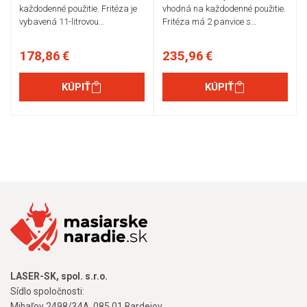
každodenné použitie. Fritéza je
vhodná na každodenné použitie.
vybavená 11-litrovou…
Fritéza má 2 panvice s…
178,86 €
235,96 €
KÚPIŤ
KÚPIŤ
LASER-SK, spol. s.r.o.
Sídlo spoločnosti:
Mihaľov 2498/34A, 085 01 Bardejov