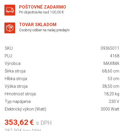
POŠTOVNÉ ZADARMO
Pri objednávke nad 100,00 €
TOVAR SKLADOM
Osobný odber na našej predajni
SKU:
09365011
PLU:
4168
Výrobca:
MAXIMA
Šírka stroja:
68,60 cm
Hĺbka stroja:
53 cm
Výška stroja:
38,50 cm
Hmotnosť stroja:
18,20 kg
Typ napájania:
230 V
Elektrický výkon (Watt):
3000 Watt
353,62 €
s DPH
287,50 €
bez DPH