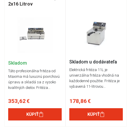
2x16 Litrov
Skladom u dodávateľa
Skladom
Elektrická fritéza 11L je
Táto profesionálna fritéza od
univerzálna fritéza vhodná na
Maxima má luxusnú povrchovú
každodenné použitie. Fritéza je
úpravu a skladá sa z vysoko
vybavená 11-litrovou…
kvalitných dielov. Fritéza…
353,62 €
178,86 €
KÚPIŤ
KÚPIŤ