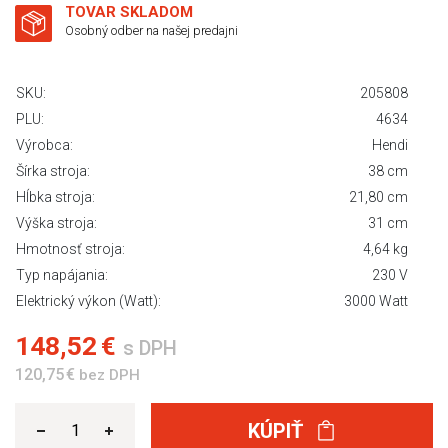
TOVAR SKLADOM
Osobný odber na našej predajni
SKU:
205808
PLU:
4634
Výrobca:
Hendi
Šírka stroja:
38 cm
Hĺbka stroja:
21,80 cm
Výška stroja:
31 cm
Hmotnosť stroja:
4,64 kg
Typ napájania:
230 V
Elektrický výkon (Watt):
3000 Watt
148,52 €
s DPH
120,75 €
bez DPH
KÚPIŤ