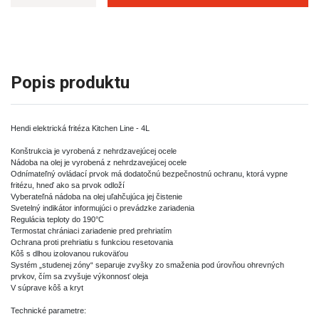
Popis produktu
Hendi elektrická fritéza Kitchen Line - 4L
Konštrukcia je vyrobená z nehrdzavejúcej ocele
Nádoba na olej je vyrobená z nehrdzavejúcej ocele
Odnímateľný ovládací prvok má dodatočnú bezpečnostnú ochranu, ktorá vypne
fritézu, hneď ako sa prvok odloží
Vyberateľná nádoba na olej uľahčujúca jej čistenie
Svetelný indikátor informujúci o prevádzke zariadenia
Regulácia teploty do 190°C
Termostat chrániaci zariadenie pred prehriatím
Ochrana proti prehriatiu s funkciou resetovania
Kôš s dlhou izolovanou rukoväťou
Systém „studenej zóny“ separuje zvyšky zo smaženia pod úrovňou ohrevných
prvkov, čím sa zvyšuje výkonnosť oleja
V súprave kôš a kryt
Technické parametre: