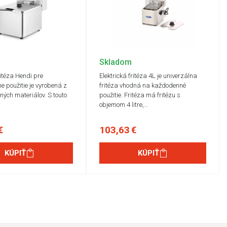
Skladom
ritéza Hendi pre
Elektrická fritéza 4L je univerzálna
e použitie je vyrobená z
fritéza vhodná na každodenné
ných materiálov. S touto
použitie. Fritéza má fritézu s
…
objemom 4 litre,…
€
103,63 €
KÚPIŤ
KÚPIŤ