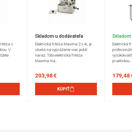
Skladom u dodávateľa
Skladom
ritéza s
Elektrická fritéza Maxima 2 x 4L je
Elektrická f
bou. V
skvelá na vyprážanie viac jedál
profesionáln
ôžete
naraz. Táto elektrická fritéza
vysokokvalit
Maxima má…
praktickou
203,98 €
179,48 
KÚPIŤ