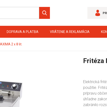
PR
DOPRAVA A PLATBA
VRÁTENIE A REKLAMÁCIA
KO
AXIMA 2 x 8 lit.
Fritéza
Elektrická fri
použitie. Frit
prípravu občer
úhľadne zakon
zabránilo rozs