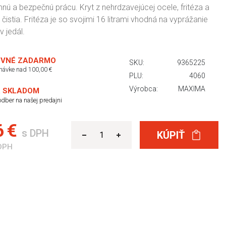
mnú a bezpečnú prácu. Kryt z nehrdzavejúcej ocele, fritéza a
čistia. Fritéza je so svojimi 16 litrami vhodná na vyprážanie
 jedál.
VNÉ ZADARMO
SKU:
9365225
dnávke nad 100,00 €
PLU:
4060
Výrobca:
MAXIMA
 SKLADOM
dber na našej predajni
6 €
s DPH
KÚPIŤ
DPH