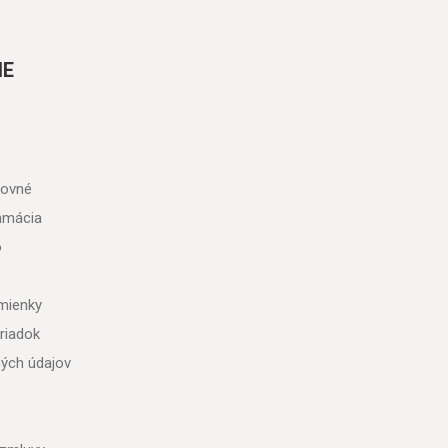
IE
tovné
lamácia
o
mienky
riadok
ých údajov