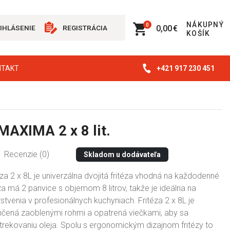
NÁKUPNÝ
0
0,00 €
IHLÁSENIE
REGISTRÁCIA
KOŠÍK
+421 917 230 451
NTAKT
 MAXIMA 2 x 8 lit.
Recenzie (0)
Skladom u dodávateľa
téza 2 x 8L je univerzálna dvojitá fritéza vhodná na každodenné
éza má 2 panvice s objemom 8 litrov, takže je ideálna na
stvenia v profesionálnych kuchyniach. Fritéza 2 x 8L je
čená zaoblenými rohmi a opatrená viečkami, aby sa
trekovaniu oleja. Spolu s ergonomickým dizajnom fritézy to