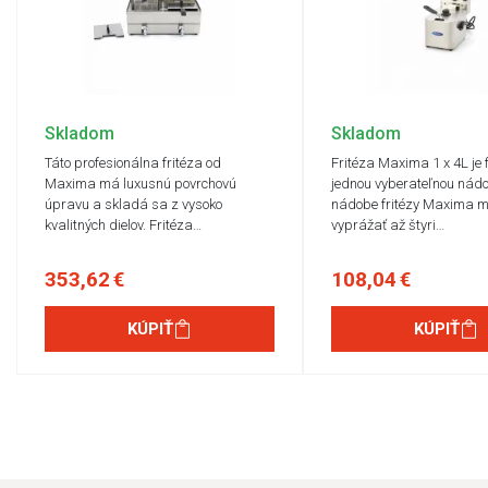
Skladom
Skladom
Táto profesionálna fritéza od
Fritéza Maxima 1 x 4L je f
Maxima má luxusnú povrchovú
jednou vyberateľnou nádo
úpravu a skladá sa z vysoko
nádobe fritézy Maxima m
kvalitných dielov. Fritéza…
vyprážať až štyri…
353,62 €
108,04 €
KÚPIŤ
KÚPIŤ