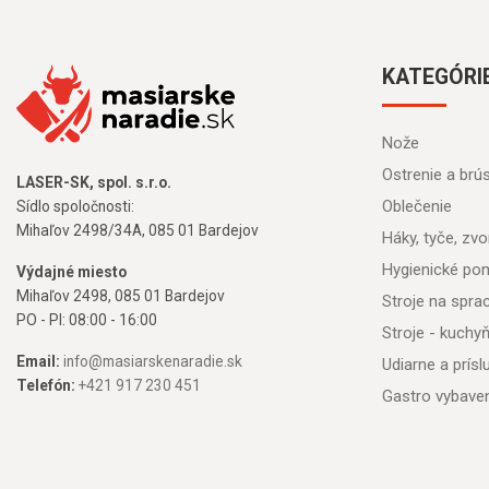
KATEGÓRI
Nože
Ostrenie a brú
LASER-SK, spol. s.r.o.
Oblečenie
Sídlo spoločnosti:
Mihaľov 2498/34A, 085 01 Bardejov
Háky, tyče, zvon
Hygienické po
Výdajné miesto
Mihaľov 2498, 085 01 Bardejov
Stroje na spr
PO - PI: 08:00 - 16:00
Stroje - kuchy
Email:
info@masiarskenaradie.sk
Udiarne a prís
Telefón:
+421 917 230 451
Gastro vybave