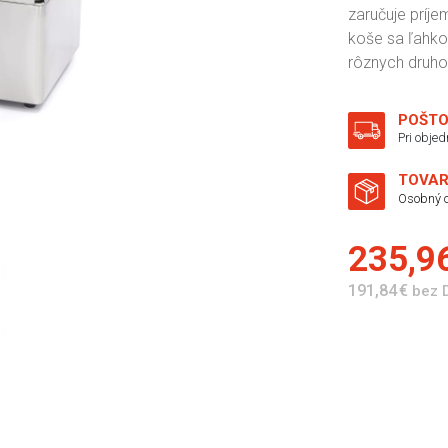
zaručuje príje
koše sa ľahko 
rôznych druhov
POŠTO
Pri obje
TOVAR
Osobný o
235,9
191,84 €
bez 