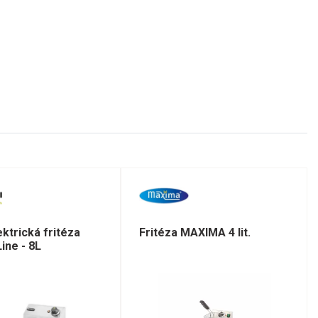
ektrická fritéza
Fritéza MAXIMA 4 lit.
ine - 8L