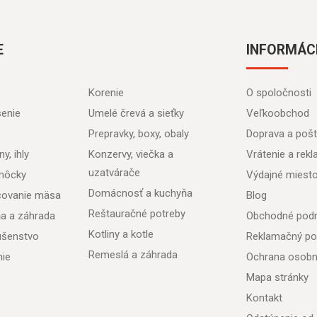
E
INFORMÁC
Korenie
O spoločnosti
senie
Umelé črevá a sieťky
Veľkoobchod
Prepravky, boxy, obaly
Doprava a poš
y, ihly
Konzervy, viečka a
Vrátenie a rek
uzatvárače
môcky
Výdajné miest
Domácnosť a kuchyňa
acovanie mäsa
Blog
Reštauračné potreby
ňa a záhrada
Obchodné pod
Kotliny a kotle
lušenstvo
Reklamačný po
Remeslá a záhrada
nie
Ochrana osobn
Mapa stránky
Kontakt