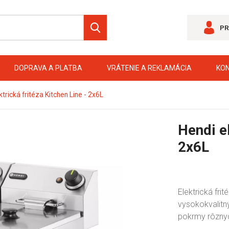
PR
DOPRAVA A PLATBA
VRÁTENIE A REKLAMÁCIA
KO
ktrická fritéza Kitchen Line - 2x6L
Hendi el
2x6L
Elektrická fri
vysokokvalitný
pokrmy rôznyc