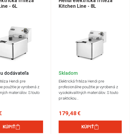
ektrická fritéza
Hendi elektrická fritéza
ine - 6L
Kitchen Line - 8L
u dodávateľa
Skladom
ritéza Hendi pre
Elektrická fritéza Hendi pre
e použitie je vyrobená z
profesionálne použitie je vyrobená z
ných materiálov. S touto
vysokokvalitných materiálov. S touto
…
praktickou…
€
179,48 €
KÚPIŤ
KÚPIŤ