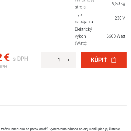
Hmotnosť
9,80 kg
stroja:
Typ
230 V
napájania:
Elektrický
výkon
6600 Watt
(Watt):
2 €
s DPH
KÚPIŤ
DPH
tézu, hneď ako sa prvok odloží. Vyberateľná nádoba na olej uľahčujúca jej čistenie.