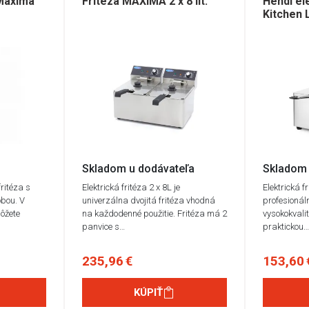
 Maxima
Fritéza MAXIMA 2 x 8 lit.
Hendi el
Kitchen L
Skladom u dodávateľa
Skladom 
ritéza s
Elektrická fritéza 2 x 8L je
Elektrická f
bou. V
univerzálna dvojitá fritéza vhodná
profesionáln
ôžete
na každodenné použitie. Fritéza má 2
vysokokvalit
panvice s…
praktickou
235,96 €
153,60 
KÚPIŤ