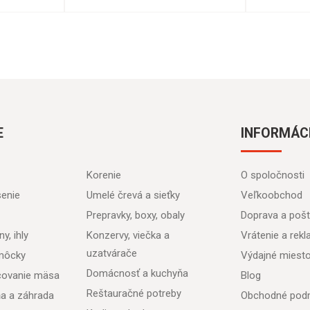
E
INFORMÁC
Korenie
O spoločnosti
senie
Umelé črevá a sieťky
Veľkoobchod
Prepravky, boxy, obaly
Doprava a poš
y, ihly
Konzervy, viečka a
Vrátenie a rek
uzatvárače
môcky
Výdajné miest
Domácnosť a kuchyňa
acovanie mäsa
Blog
Reštauračné potreby
ňa a záhrada
Obchodné pod