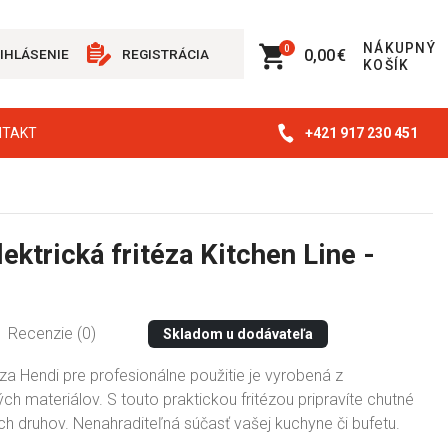
NÁKUPNÝ
0
0,00 €
IHLÁSENIE
REGISTRÁCIA
KOŠÍK
+421 917 230 451
NTAKT
ektrická fritéza Kitchen Line -
Recenzie (0)
Skladom u dodávateľa
téza Hendi pre profesionálne použitie je vyrobená z
ch materiálov. S touto praktickou fritézou pripravíte chutné
h druhov. Nenahraditeľná súčasť vašej kuchyne či bufetu.