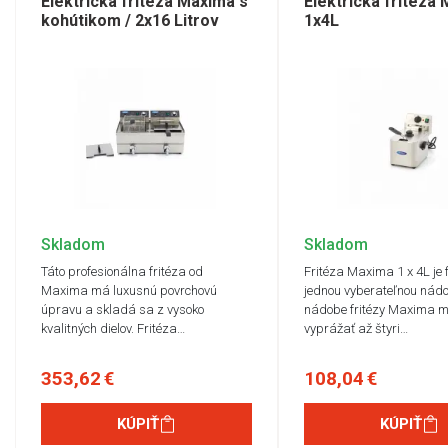
Elektrická fritéza Maxima s
Elektrická fritéza
kohútikom / 2x16 Litrov
1x4L
Skladom
Skladom
Táto profesionálna fritéza od
Fritéza Maxima 1 x 4L je f
Maxima má luxusnú povrchovú
jednou vyberateľnou nádo
úpravu a skladá sa z vysoko
nádobe fritézy Maxima m
kvalitných dielov. Fritéza…
vyprážať až štyri…
353,62 €
108,04 €
KÚPIŤ
KÚPIŤ