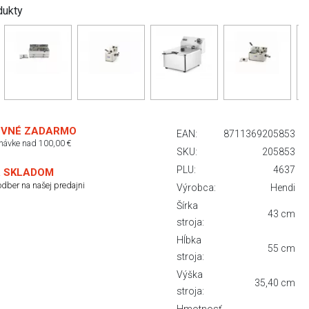
dukty
VNÉ ZADARMO
EAN:
8711369205853
dnávke nad 100,00 €
SKU:
205853
PLU:
4637
 SKLADOM
dber na našej predajni
Výrobca:
Hendi
Šírka
43 cm
stroja:
Hĺbka
55 cm
stroja:
Výška
35,40 cm
stroja: