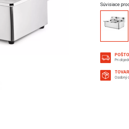
Súvisiace pro
POŠTO
Pri obje
TOVAR
Osobný o