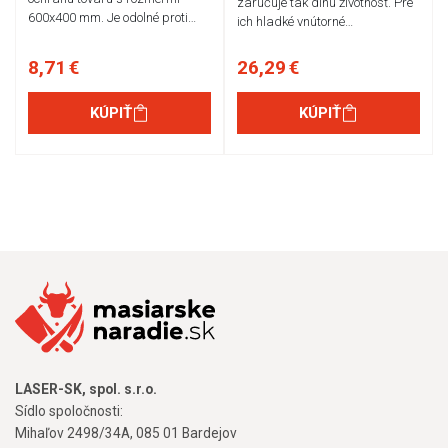
zaručuje tak dlhú životnosť. Pre
600x400 mm. Je odolné proti…
ich hladké vnútorné…
8,71 €
26,29 €
KÚPIŤ
KÚPIŤ
LASER-SK, spol. s.r.o.
Sídlo spoločnosti:
Mihaľov 2498/34A, 085 01 Bardejov