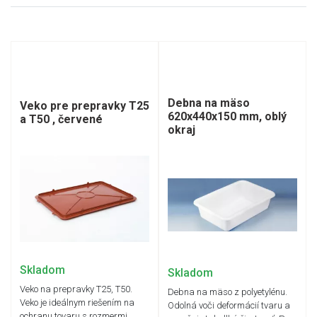
Debna na mäso
Veko pre prepravky T25
620x440x150 mm, oblý
a T50 , červené
okraj
Skladom
Skladom
Veko na prepravky T25, T50.
Debna na mäso z polyetylénu.
Veko je ideálnym riešením na
Odolná voči deformácií tvaru a
ochranu tovaru s rozmermi