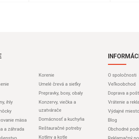
E
INFORMÁC
Korenie
O spoločnosti
senie
Umelé črevá a sieťky
Veľkoobchod
Prepravky, boxy, obaly
Doprava a poš
y, ihly
Konzervy, viečka a
Vrátenie a rek
uzatvárače
môcky
Výdajné miest
Domácnosť a kuchyňa
acovanie mäsa
Blog
Reštauračné potreby
ňa a záhrada
Obchodné pod
Kotliny a kotle
lušenstvo
Reklamačný po