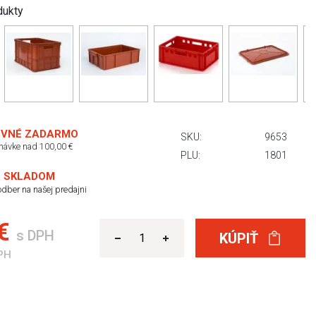
dukty
VNÉ ZADARMO
SKU:
9653
dnávke nad 100,00 €
PLU:
1801
 SKLADOM
dber na našej predajni
 €
s DPH
KÚPIŤ
PH