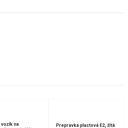
 vozík na
Prepravka plastová E2, žltá