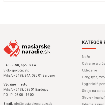
KATEGÓRI
Nože
Ostrenie a brú
LASER-SK, spol. s.r.o.
Oblečenie
Sídlo spoločnosti:
Mihaľov 2498/34A, 085 01 Bardejov
Háky, tyče, zvon
Hygienické po
Výdajné miesto
Mihaľov 2498, 085 01 Bardejov
Stroje na spr
PO - PI: 08:00 - 16:00
Stroje - kuchy
Email:
info@masiarskenaradie.sk
Udiarne a prís