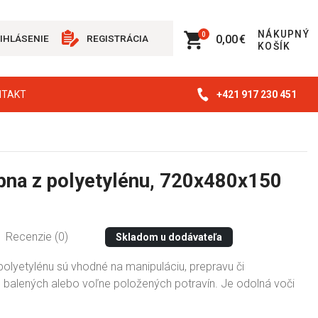
NÁKUPNÝ
0
0,00 €
IHLÁSENIE
REGISTRÁCIA
KOŠÍK
+421 917 230 451
NTAKT
bna z polyetylénu, 720x480x150
Recenzie (0)
Skladom u dodávateľa
olyetylénu sú vhodné na manipuláciu, prepravu či
 balených alebo voľne položených potravín. Je odolná voči