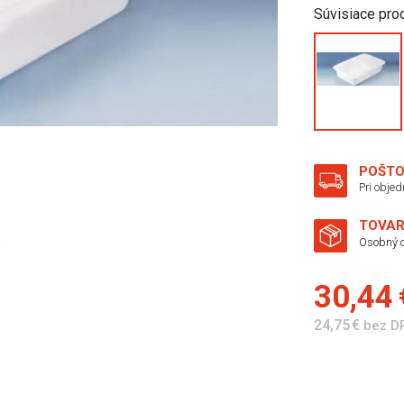
Súvisiace pro
POŠTO
Pri obje
TOVAR
Osobný o
30,44
24,75 €
bez D