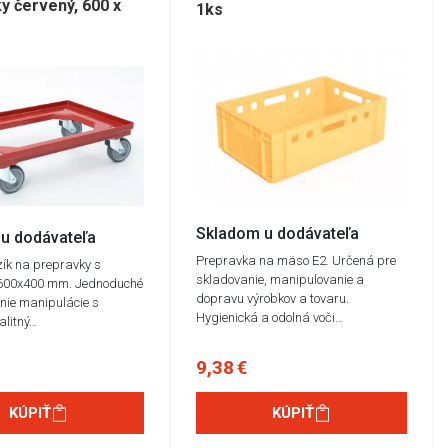
y červený, 600 x
1ks
Skladom u dodávateľa
u dodávateľa
Prepravka na mäso E2. Určená pre
zík na prepravky s
skladovanie, manipulovanie a
600x400 mm. Jednoduché
dopravu výrobkov a tovaru.
enie manipulácie s
Hygienická a odolná voči…
alitný…
9,38 €
KÚPIŤ
KÚPIŤ