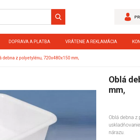
PR
DOPRAVA A PLATBA
VRÁTENIE A REKLAMÁCIA
KO
á debna z polyetylénu, 720x480x150 mm,
Oblá de
mm,
Oblá debna z p
uskladňovanie
nárazu.