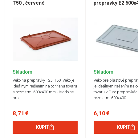
T50 , červené
prepravky E2 600
Skladom
Skladom
Veko na prepravky T25, T50. Veko je
Veko pre plastové prepra
ideálnym riešením na ochranu tovaru
je ideálnym riešením na 
s rozmermi 600x400 mm. Je odolné
tovaru v Euro prepravkác
proti…
rozmermi 600x400…
8,71 €
6,10 €
KÚPIŤ
KÚPIŤ