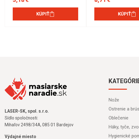
KÚPIŤ
KÚPIŤ
KATEGÓRI
Nože
Ostrenie a brú
LASER-SK, spol. s.r.o.
Oblečenie
Sídlo spoločnosti:
Mihaľov 2498/34A, 085 01 Bardejov
Háky, tyče, zvon
Hygienické po
Výdajné miesto