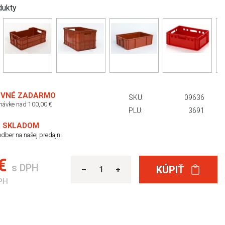
dukty
VNÉ ZADARMO
SKU:
09636
dnávke nad 100,00 €
PLU:
3691
 SKLADOM
dber na našej predajni
 €
s DPH
KÚPIŤ
PH