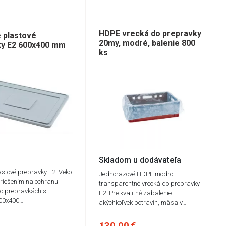
HDPE vrecká do prepravky
 plastové
20my, modré, balenie 800
ky E2 600x400 mm
ks
Skladom u dodávateľa
astové prepravky E2. Veko
Jednorazové HDPE modro-
 riešením na ochranu
transparentné vrecká do prepravky
ro prepravkách s
E2. Pre kvalitné zabalenie
00x400…
akýchkoľvek potravín, mäsa v…
130,00 €