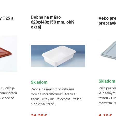
Debna na mäso
y T25 a
Veko pre
620x440x150 mm, oblý
preprav
okraj
Skladom
Skladom
0. Veko je
Veko pre pl
Debna na mäso z polyetylénu.
ranu tovaru
je ideálnym
Odolná voči deformácií tvaru a
Je odolné
tovaru v Eu
zaručuje tak dlhú životnosť. Pre ich
rozmermi 6
hladké vnútorné…
26,29 €
6,10 €