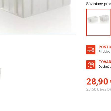
Súvisiace pro
POŠTO
Pri obje
TOVAR
Osobný o
28,90
23,50 €
bez D