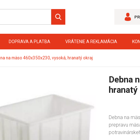
PR
DOPRAVA A PLATBA
VRÁTENIE A REKLAMÁCIA
KO
na na mäso 460x350x230, vysoká, hranatý okraj
Debna n
hranatý 
Debna na mäso
prepravu mäsa
potravinárske