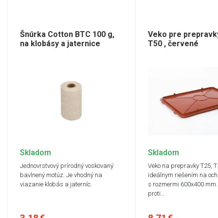
Šnúrka Cotton BTC 100 g,
Veko pre prepravk
na klobásy a jaternice
T50 , červené
Skladom
Skladom
Jednovrstvový prírodný voskovaný
Veko na prepravky T25, T5
bavlnený motúz. Je vhodný na
ideálnym riešením na och
viazanie klobás a jaterníc.
s rozmermi 600x400 mm. 
proti…
3,18 €
8,71 €