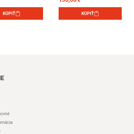
KÚPIŤ
KÚPIŤ
IE
tovné
lamácia
o