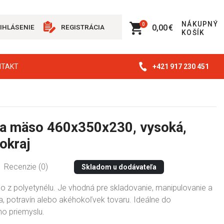
NÁKUPNÝ
0
0,00 €
IHLÁSENIE
REGISTRÁCIA
KOŠÍK
+421 917 230 451
NTAKT
a mäso 460x350x230, vysoká,
okraj
Recenzie (0)
Skladom u dodávateľa
 z polyetynélu. Je vhodná pre skladovanie, manipulovanie a
, potravín alebo akéhokoľvek tovaru. Ideálne do
ho priemyslu.