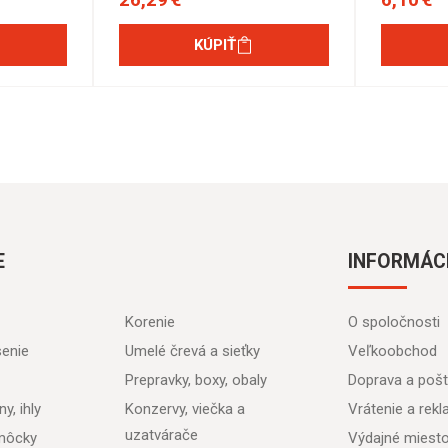
KÚPIŤ
E
INFORMÁC
Korenie
O spoločnosti
senie
Umelé črevá a sieťky
Veľkoobchod
Prepravky, boxy, obaly
Doprava a poš
y, ihly
Konzervy, viečka a
Vrátenie a rek
uzatvárače
môcky
Výdajné miest