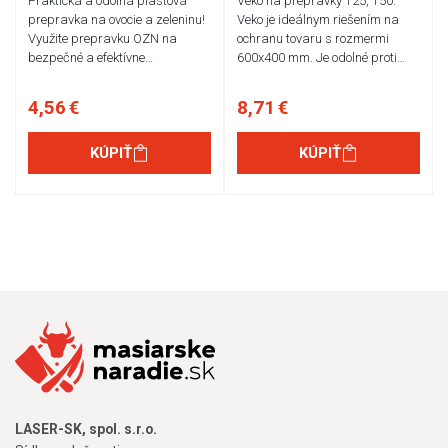
Praktická a odolná plastová
Veko na prepravky T25, T50.
prepravka na ovocie a zeleninu!
Veko je ideálnym riešením na
Využite prepravku OZN na
ochranu tovaru s rozmermi
bezpečné a efektívne…
600x400 mm. Je odolné proti…
4,56 €
8,71 €
KÚPIŤ
KÚPIŤ
LASER-SK, spol. s.r.o.