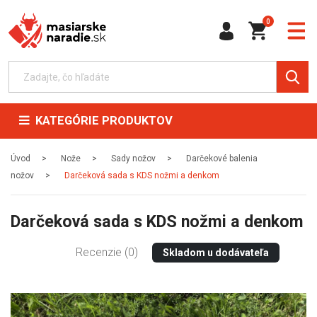
0
KATEGÓRIE PRODUKTOV
Úvod
Nože
Sady nožov
Darčekové balenia
nožov
Darčeková sada s KDS nožmi a denkom
Darčeková sada s KDS nožmi a denkom
Recenzie (0)
Skladom u dodávateľa