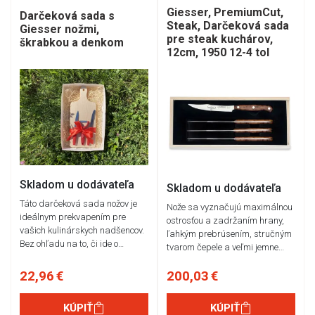
Giesser, PremiumCut,
Darčeková sada s
Steak, Darčeková sada
Giesser nožmi,
pre steak kuchárov,
škrabkou a denkom
12cm, 1950 12-4 tol
Skladom u dodávateľa
Skladom u dodávateľa
Táto darčeková sada nožov je
Nože sa vyznačujú maximálnou
ideálnym prekvapením pre
ostrosťou a zadržaním hrany,
vašich kulinárskych nadšencov.
ľahkým prebrúsením, stručným
Bez ohľadu na to, či ide o…
tvarom čepele a veľmi jemne…
22,96 €
200,03 €
KÚPIŤ
KÚPIŤ