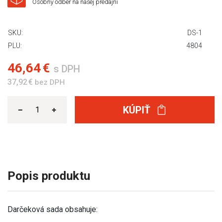
Osobný odber na našej predajni
SKU:
DS-1
PLU:
4804
46,64 €
s DPH
37,92 €
bez DPH
KÚPIŤ
Popis produktu
Darčeková sada obsahuje: