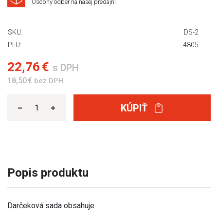
Osobný odber na našej predajni
SKU:
DS-2
PLU:
4805
22,76 €
s DPH
18,50 €
bez DPH
KÚPIŤ
Popis produktu
Darčeková sada obsahuje: