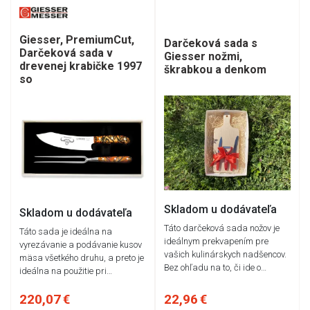
Giesser, PremiumCut,
Darčeková sada s
Darčeková sada v
Giesser nožmi,
drevenej krabičke 1997
škrabkou a denkom
so
Skladom u dodávateľa
Skladom u dodávateľa
Táto darčeková sada nožov je
Táto sada je ideálna na
ideálnym prekvapením pre
vyrezávanie a podávanie kusov
vašich kulinárskych nadšencov.
mäsa všetkého druhu, a preto je
Bez ohľadu na to, či ide o…
ideálna na použitie pri…
220,07 €
22,96 €