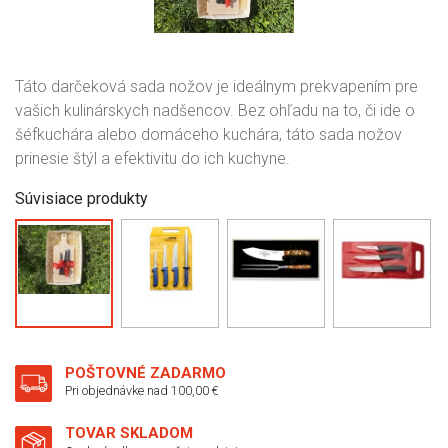
Táto darčeková sada nožov je ideálnym prekvapením pre
vašich kulinárskych nadšencov. Bez ohľadu na to, či ide o
šéfkuchára alebo domáceho kuchára, táto sada nožov
prinesie štýl a efektivitu do ich kuchyne.
Súvisiace produkty
POŠTOVNÉ ZADARMO
Pri objednávke nad 100,00 €
TOVAR SKLADOM